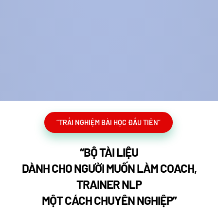
“TRẢI NGHIỆM BÀI HỌC ĐẦU TIÊN”
“BỘ TÀI LIỆU
DÀNH CHO NGƯỜI MUỐN LÀM COACH,
TRAINER NLP
MỘT CÁCH CHUYÊN NGHIỆP”