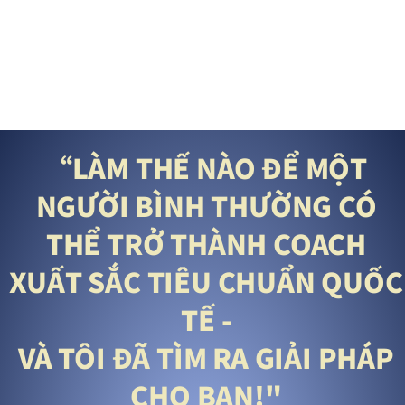
“LÀM THẾ NÀO ĐỂ MỘT
NGƯỜI BÌNH THƯỜNG CÓ
THỂ TRỞ THÀNH COACH
XUẤT SẮC TIÊU CHUẨN QUỐC
TẾ -
VÀ TÔI ĐÃ TÌM RA GIẢI PHÁP
CHO BẠN!"