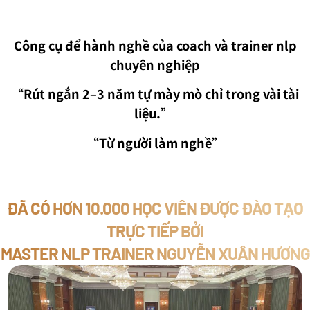
Công cụ để hành nghề của coach và trainer nlp
chuyên nghiệp
“Rút ngắn 2–3 năm tự mày mò chỉ trong vài tài
liệu.”
“Từ người làm nghề”
ĐÃ CÓ HƠN 10.000 HỌC VIÊN ĐƯỢC ĐÀO TẠO
TRỰC TIẾP BỞI
MASTER NLP TRAINER NGUYỄN XUÂN HƯƠNG