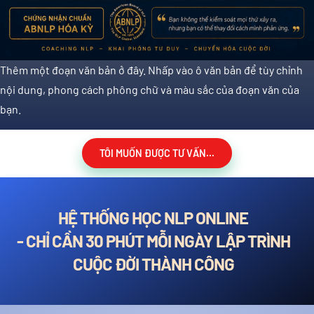
Thêm một đoạn văn bản ở đây. Nhấp vào ô văn bản để tùy chỉnh
nội dung, phong cách phông chữ và màu sắc của đoạn văn của
bạn.
TÔI MUỐN ĐƯỢC TƯ VẤN...
HỆ THỐNG HỌC NLP ONLINE
- CHỈ CẦN 30 PHÚT MỖI NGÀY LẬP TRÌNH
CUỘC ĐỜI THÀNH CÔNG