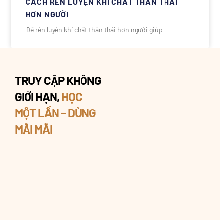
CÁCH RÈN LUYỆN KHÍ CHẤT THẦN THÁI
HƠN NGƯỜI
Để rèn luyện khí chất thần thái hơn người giúp
TRUY CẬP KHÔNG
GIỚI HẠN,
HỌC
MỘT LẦN – DÙNG
MÃI MÃI