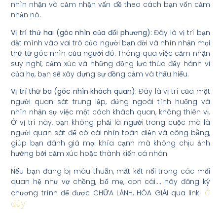
nhìn nhận và cảm nhận vấn đề theo cách bạn vốn cảm
nhận nó.
Vị trí thứ hai (góc nhìn của đối phương):
Đây là vị trí bạn
đặt mình vào vai trò của người bạn đời và nhìn nhận mọi
thứ từ góc nhìn của người đó. Thông qua việc cảm nhận
suy nghĩ, cảm xúc và những động lực thúc đẩy hành vi
của họ, bạn sẽ xây dựng sự đồng cảm và thấu hiểu.
Vị trí thứ ba (góc nhìn khách quan):
Đây là vị trí của một
người quan sát trung lập, đứng ngoài tình huống và
nhìn nhận sự việc một cách khách quan, không thiên vị.
Ở vị trí này, bạn không phải là người trong cuộc mà là
người quan sát để có cái nhìn toàn diện và công bằng,
giúp bạn đánh giá mọi khía cạnh mà không chịu ảnh
hưởng bởi cảm xúc hoặc thành kiến cá nhân.
Nếu bạn đang bị mâu thuẫn, mất kết nối trong các mối
quan hệ như vợ chồng, bố mẹ, con cái…, hãy đăng ký
ở
chương trình để được CHỮA LÀNH, HÓA GIẢI qua link:
đây