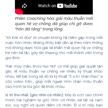
Phiên Coaching hóa giải mâu thuẫn mối
quan hệ vợ chồng đã giúp chị gỡ được
“hòn đá tảng” trong lòng
“Xô bát xô đũa” là chuyện không hề hiếm gặp trong mỗi
cuộc hôn nhân. Những khác biệt dồn lại theo năm tháng
mà không được hóa giải sẽ khiến mối quan hệ vợ chồng
trở nên bế tắc, gây tổn thương cho mỗi thành viên trong
gia đình.
Thật may mắn, khoa học NLP có thể giúp giải quyết tận
gốc rễ mâu thuẫn vợ chồng với nhiều kỹ thuật khác
nhau. Nổi bật trong số đó là kỹ thuật “3 vị trí nhận thức” ở
các video trên , giúp mỗi người nhìn nhận mâu thuẫn
của mình từ ba góc độ khác nhau.
Vị trí thứ nhất (góc nhìn cá nhân):
Đây là vị trí của chính
mình, trải nghiệm từ góc nhìn cá nhân, với tất cả cảm
xúc, suy nghĩ và quan điểm cá nhân. Ở vị trí này, bạn