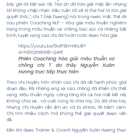
bây giờ tôi kiệt sức rồi. Tòa án đã hòa giải mấy lần nhưng
tôi không chấp nhận. Đầu tuần tôi về là thứ hai ra tòa giải
quyết thôi…”
, chị T (Hải Dương) nói trong nước mắt. Thế rồi
sau phiên Coaching NLP – Hóa giải mâu thuẫn nghiêm
trọng trong mâu thuẫn vợ chồng, bức xúc và những bất
bình, tuyệt vọng của chị đã hoàn toàn được hóa giải.
https://youtu.be/9ofF9EmHbU8?
si=h6XQtWIHX8i-Q4Hf
Phiên Coaching hóa giải mâu thuẫn vợ
chồng chị T do thầy Nguyễn Xuân
Hương trực tiếp thực hiện
Theo chị Huyền, hôn nhân của chị đã rất hạnh phúc giai
đoạn đầu. Rồi những ứng xử của chồng đã khiến chị thất
vọng. Mâu thuẫn ngày càng tăng khi cả hai mất kết nối,
không chia sẻ… và cuối cùng là chia tay. Dù đã chia tay,
nhưng chị Huyền vẫn ấm ức và bị stress, rồi trầm cảm.
Chị tìm nhiều cách mà không thể giải quyết được vấn
đề.
Đến khi được Trainer & Coach Nguyễn Xuân Hương thực