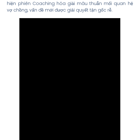
hiện phiên Coaching hóa giải mâu thuẫn mối quan hệ
vợ chồng, vấn đề mới được giải quyết tận gốc rễ.