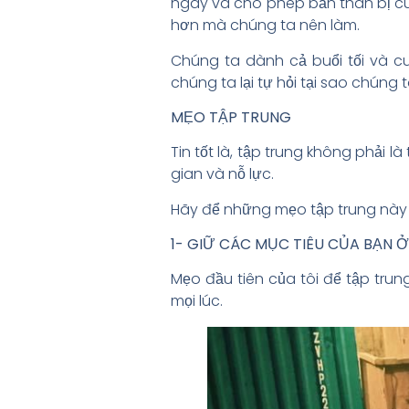
ngày và cho phép bản thân bị cuố
hơn mà chúng ta nên làm.
Chúng ta dành cả buổi tối và cu
chúng ta lại tự hỏi tại sao chúng
MẸO TẬP TRUNG
Tin tốt là, tập trung không phải l
gian và nỗ lực.
Hãy để những mẹo tập trung này 
1- GIỮ CÁC MỤC TIÊU CỦA BẠN
Mẹo đầu tiên của tôi để tập trun
mọi lúc.