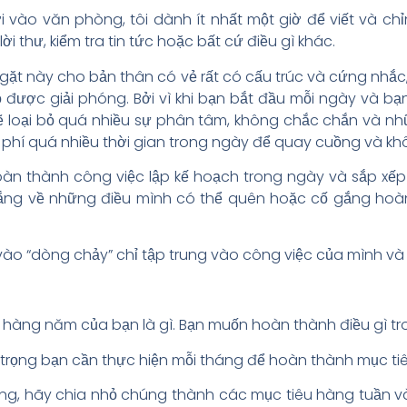
i vào văn phòng, tôi dành ít nhất một giờ để viết và c
lời thư, kiểm tra tin tức hoặc bất cứ điều gì khác.
êm ngặt này cho bản thân có vẻ rất có cấu trúc và cứng n
 được giải phóng. Bởi vì khi bạn bắt đầu mỗi ngày và bạ
ẽ loại bỏ quá nhiều sự phân tâm, không chắc chắn và n
ng phí quá nhiều thời gian trong ngày để quay cuồng và k
oàn thành công việc lập kế hoạch trong ngày và sắp xếp
 lắng về những điều mình có thể quên hoặc cố gắng hoà
vào “dòng chảy” chỉ tập trung vào công việc của mình và
u hàng năm của bạn là gì. Bạn muốn hoàn thành điều gì tro
trọng bạn cần thực hiện mỗi tháng để hoàn thành mục ti
ng, hãy chia nhỏ chúng thành các mục tiêu hàng tuần v