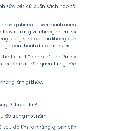
hỉnh sửa bất cứ cuốn sách nào tôi
hắc, nhưng những người thành công
n thấy rõ ràng về những nhiệm vụ
hững công việc bận rộn không cần
hông hoàn thành được nhiều việc.
 thứ tự ưu tiên cho các nhiệm vụ
n thành một việc quan trọng vào
 không làm gì khác.
ng 12 tháng tới?
êu đó trong một năm.
à sau đó tìm ra những gì bạn cần