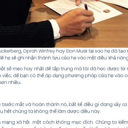
Zuckerberg, Oprah Winfrey hay Elon Musk tại sao họ đã t
 lẽ họ sẽ ghi nhận thành tựu của họ vào một điều: khả nă
ột số mẹo hay nhất để tập trung mà tôi đã học được từ
m việc, để bạn có thể áp dụng phương pháp của họ vào c
hơn nhiều.
 trước mắt và hoàn thành nó, bất kể điều gì đang xảy 
Hầu hết chúng ta không thể làm được điều này.
n mạng xã hội một cách không mục đích. Chúng ta kiểm 