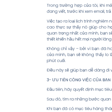
Trong trường hợp của tôi, khi mớ
đang viết, trước khi xem email, trả 
Việc tạo ra loại lịch trình nghi
cao thực sự thấy nó giúp cho họ
quan trọng nhất của mình, bạn s
thiết khiến hầu hết mọi người lã
Không chỉ vậy – bởi vì bạn đã h
của mình, bạn sẽ không thấy lo
phút cuối.
Điều này sẽ giúp bạn dễ dàng đi 
3- ƯU TIÊN CÔNG VIỆC CỦA BẠN
Đầu tiên, hãy quyết định mục tiê
Sau đó, tìm ra những bước quan 
Khi bạn đã có mục tiêu hàng thá