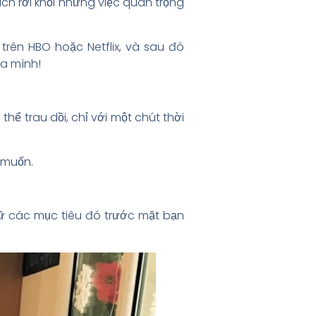
ch rời khỏi những việc quan trọng
trên HBO hoặc Netflix, và sau đó
ủa mình!
thể trau dồi, chỉ với một chút thời
 muốn.
giữ các mục tiêu đó trước mặt bạn