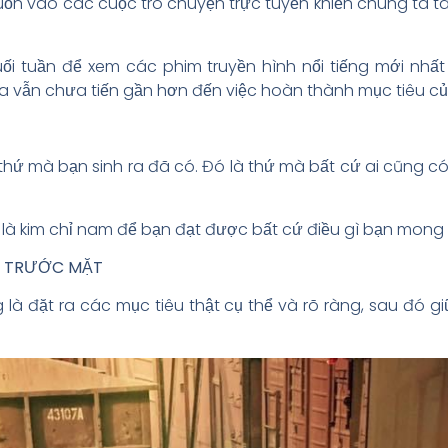
n vào các cuộc trò chuyện trực tuyến khiến chúng ta tá
ối tuần để xem các phim truyền hình nổi tiếng mới nhất 
 ta vẫn chưa tiến gần hơn đến việc hoàn thành mục tiêu c
à thứ mà bạn sinh ra đã có. Đó là thứ mà bất cứ ai cũng có 
là kim chỉ nam để bạn đạt được bất cứ điều gì bạn mong
 Ở TRƯỚC MẶT
g là đặt ra các mục tiêu thật cụ thể và rõ ràng, sau đó 