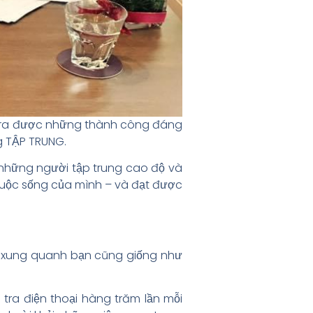
ạo ra được những thành công đáng
ng TẬP TRUNG.
 những người tập trung cao độ và
uộc sống của mình – và đạt được
ra xung quanh bạn cũng giống như
tra điện thoại hàng trăm lần mỗi