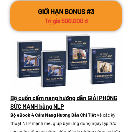
GIỚI HẠN BONUS #3
Trị giá 500.000 đ
Bộ cuốn cẩm nang hướng dẫn GIẢI PHÓNG
SỨC MẠNH bằng NLP
Bộ eBook 4 Cẩm Nang Hướng Dẫn Chi Tiết
về các kỹ
thuật NLP mạnh mẽ, giúp bạn ứng dụng ngay lập tức
vào cuộc sống và công việc. Đây là những công cụ hữu