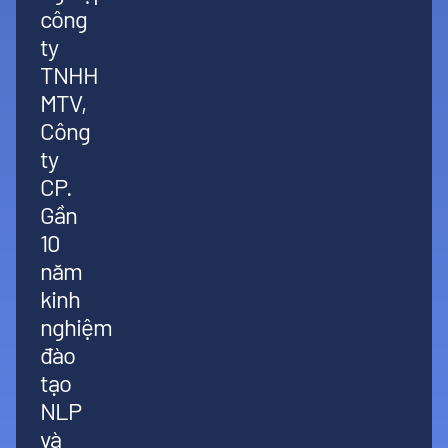
công
ty
TNHH
MTV,
Công
ty
CP.
Gần
10
năm
kinh
nghiệm
đào
tạo
NLP
và