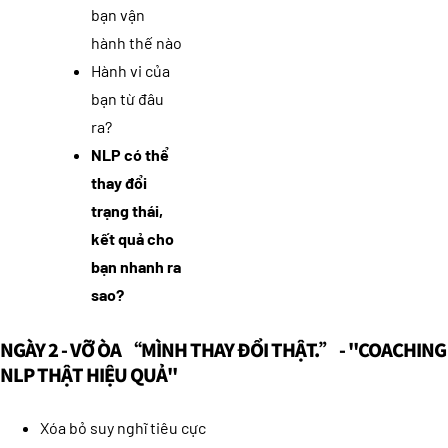
bạn vận
hành thế nào
Hành vi của
bạn từ đâu
ra?
NLP có thể
thay đổi
trạng thái,
kết quả cho
bạn nhanh ra
sao?
NGÀY 2 - VỠ ÒA “MÌNH THAY ĐỔI THẬT.” - "COACHING
NLP THẬT HIỆU QUẢ"
Xóa bỏ suy nghĩ tiêu cực