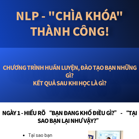
NLP - "CHÌA KHÓA"
THÀNH CÔNG!
CHƯƠNG TRÌNH HUẤN LUYỆN, ĐÀO TẠO BẠN NHỮNG
GÌ?
KẾT QUẢ SAU KHI HỌC LÀ GÌ?
NGÀY 1 - HIỂU RÕ “BẠN ĐANG KHỔ ĐIỀU GÌ?” - “TẠI
SAO BẠN LẠI NHƯ VẬY?”
Tại sao bạn