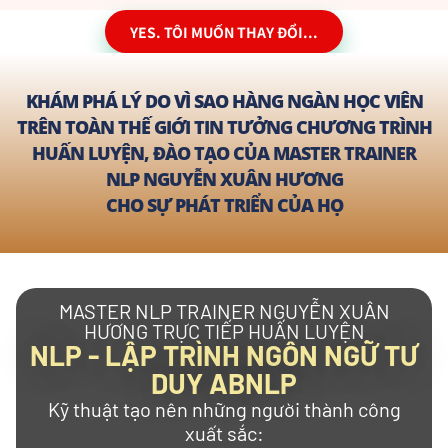
YES. TÔI MUỐN THAY ĐỔI...
KHÁM PHÁ LÝ DO VÌ SAO HÀNG NGÀN HỌC VIÊN
TRÊN TOÀN THẾ GIỚI TIN TƯỞNG CHƯƠNG TRÌNH
HUẤN LUYỆN, ĐÀO TẠO CỦA MASTER TRAINER
NLP NGUYỄN XUÂN HƯƠNG
CHO SỰ PHÁT TRIỂN CỦA HỌ
MASTER NLP TRAINER NGUYỄN XUÂN
HƯƠNG TRỰC TIẾP HUẤN LUYỆN
NLP - LẬP TRÌNH NGÔN NGỮ TƯ
DUY ABNLP
Kỹ thuật tạo nên những người thành công
xuất sắc: