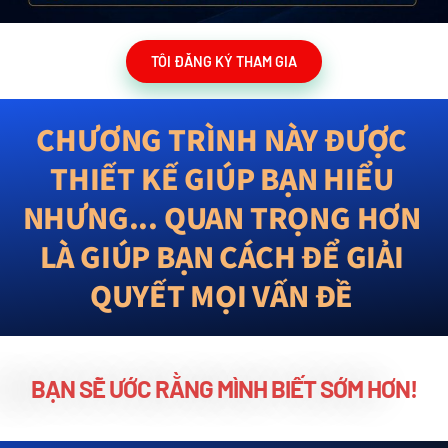
TÔI ĐĂNG KÝ THAM GIA
CHƯƠNG TRÌNH NÀY ĐƯỢC
THIẾT KẾ GIÚP BẠN HIỂU
NHƯNG... QUAN TRỌNG HƠN
LÀ GIÚP BẠN CÁCH ĐỂ GIẢI
QUYẾT MỌI VẤN ĐỀ
BẠN SẼ ƯỚC RẰNG MÌNH BIẾT SỚM HƠN!