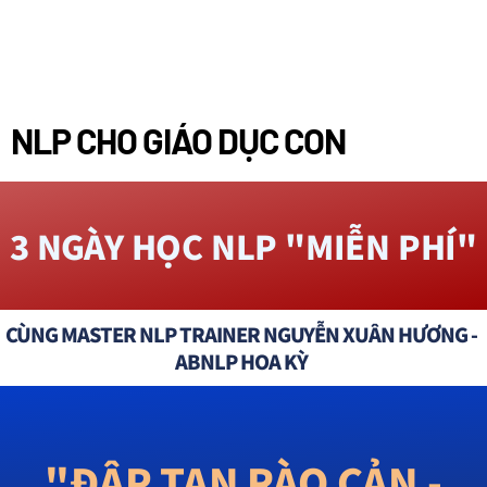
NLP CHO GIÁO DỤC CON
3 NGÀY HỌC NLP "MIỄN PHÍ"
CÙNG MASTER NLP TRAINER NGUYỄN XUÂN HƯƠNG -
ABNLP HOA KỲ
"ĐẬP TAN RÀO CẢN -