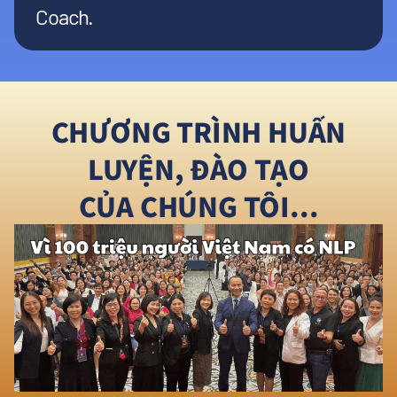
Coach.
CHƯƠNG TRÌNH HUẤN
LUYỆN, ĐÀO TẠO
CỦA CHÚNG TÔI...