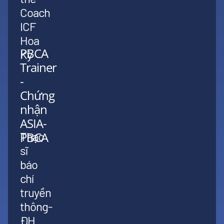
Coach
ICF
Hoa
PBCA
Kỳ
Trainer
-
Chứng
nhận
ASIA-
PBCA
Thạc
sĩ
báo
chí
truyền
thông-
ĐH