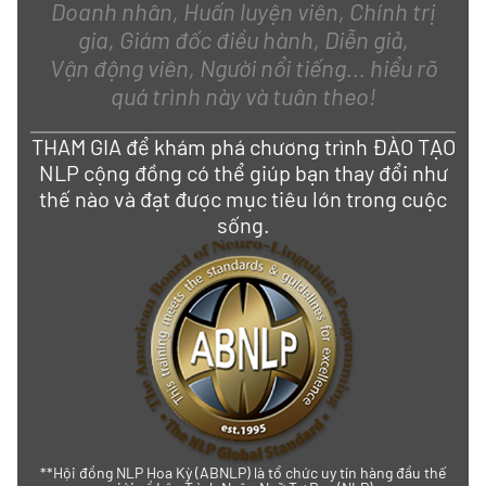
Doanh nhân, Huấn luyện viên, Chính trị
gia, Giám đốc điều hành, Diễn giả,
Vận động viên, Người nổi tiếng... hiểu rõ
quá trình này và tuân theo!
THAM GIA để khám phá chương trình ĐÀO TẠO
NLP cộng đồng có thể giúp bạn thay đổi như
thế nào và đạt được mục tiêu lớn trong cuộc
sống.
**Hội đồng NLP Hoa Kỳ (ABNLP) là tổ chức uy tín hàng đầu thế