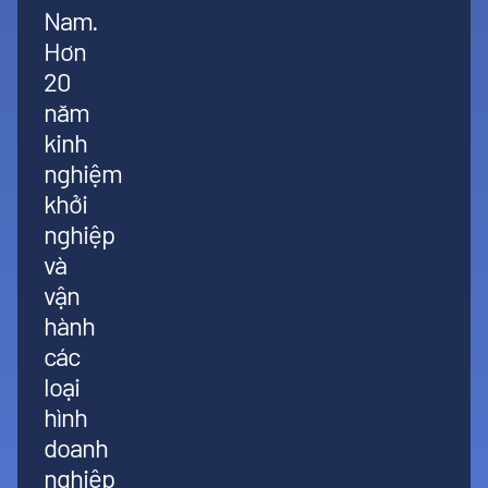
Nam.
Hơn
20
năm
kinh
nghiệm
khởi
nghiệp
và
vận
hành
các
loại
hình
doanh
nghiệp