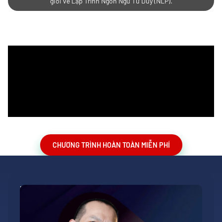
giới về Lập Trình Ngôn Ngữ Tư Duy (NLP).
CHƯƠNG TRÌNH HOÀN TOÀN MIỄN PHÍ
Về
Mr.
Nguyễn