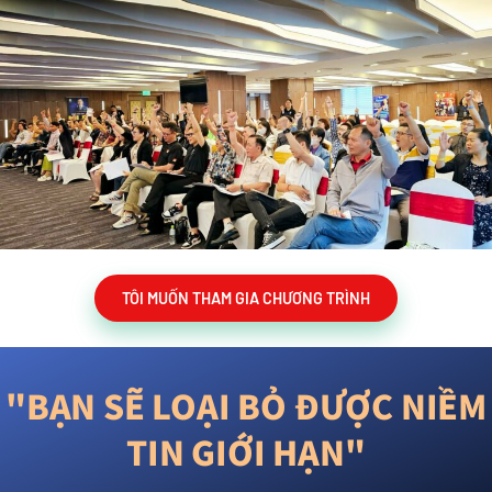
TÔI MUỐN THAM GIA CHƯƠNG TRÌNH
"BẠN SẼ LOẠI BỎ ĐƯỢC NIỀM
TIN GIỚI HẠN"