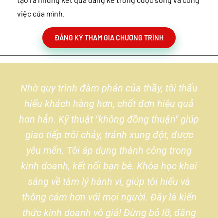
việc của mình.
ĐĂNG KÝ THAM GIA CHƯƠNG TRÌNH
Nhờ quy trình đàm phán của thầy, tôi thấu
hiểu khách hàng hơn, chốt đơn hiệu quả
hơn hẳn. Kỹ thuật "không đồng thuận" giúp
giao tiếp trôi chảy, tránh xung đột, được
yêu mến. Tôi áp dụng thành công trong
kinh doanh, kết nối bạn bè. Khóa học khai
sáng về tâm lý hành vi, giúp tôi hiểu và
thông cảm hơn với mọi người. Đây là kiến
thức kinh doanh vô giá! Đừng bỏ lỡ, đăng