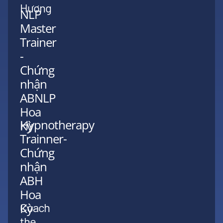
Hương
NLP
Master
Trainer
-
Chứng
nhận
ABNLP
Hoa
Hypnotherapy
Kỳ
Trainner-
Chứng
nhận
ABH
Hoa
Kỳ
Coach
the