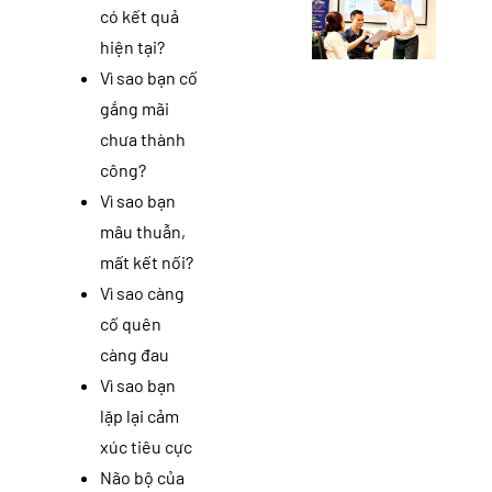
có kết quả
hiện tại?
Vì sao bạn cố
gắng mãi
chưa thành
công?
Vì sao bạn
mâu thuẫn,
mất kết nối?
Vì sao càng
cố quên
càng đau
Vì sao bạn
lặp lại cảm
xúc tiêu cực
Não bộ của