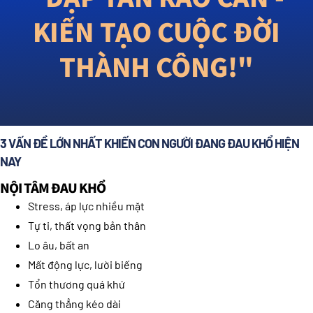
KIẾN TẠO CUỘC ĐỜI
THÀNH CÔNG!"
3 VẤN ĐỀ LỚN NHẤT KHIẾN CON NGƯỜI ĐANG ĐAU KHỔ HIỆN
NAY
NỘI TÂM ĐAU KHỔ
Stress, áp lực nhiều mặt
Tự ti, thất vọng bản thân
Lo âu, bất an
Mất động lực, lười biếng
Tổn thương quá khứ
Căng thẳng kéo dài