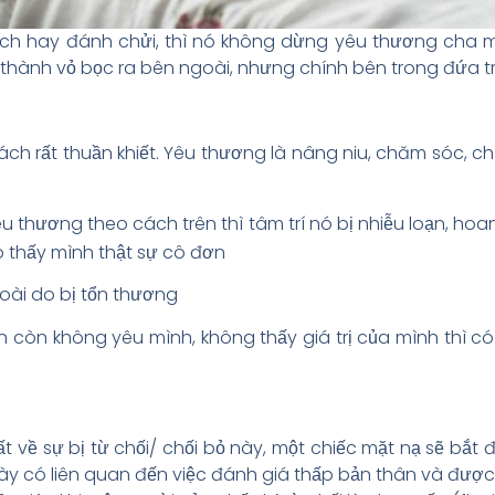
 trích hay đánh chửi, thì nó không dừng yêu thương ch
 thành vỏ bọc ra bên ngoài, nhưng chính bên trong đứa tr
h rất thuần khiết. Yêu thương là nâng niu, chăm sóc, chứ
u thương theo cách trên thì tâm trí nó bị nhiễu loạn, ho
ó thấy mình thật sự cô đơn
ngoài do bị tổn thương
h còn không yêu mình, không thấy giá trị của mình thì 
ất về sự bị từ chối/ chối bỏ này, một chiếc mặt nạ sẽ bắ
ày có liên quan đến việc đánh giá thấp bản thân và được