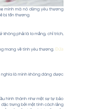
a mẹ mình mà nó dừng yêu thương
ẻ bị tổn thương.
 không phải là la mắng, chỉ trích,
Đứa
ang mang về tình yêu thương.
có nghĩa là mình không đáng được
t đầu hình thành như một sự tự bảo
 đặc trưng bởi một tính cách lảng