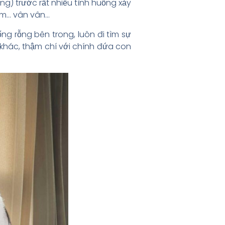
ng) trước rất nhiều tình huống xảy
 im… vân vân…
ng rỗng bên trong, luôn đi tìm sự
khác, thậm chí với chính đứa con