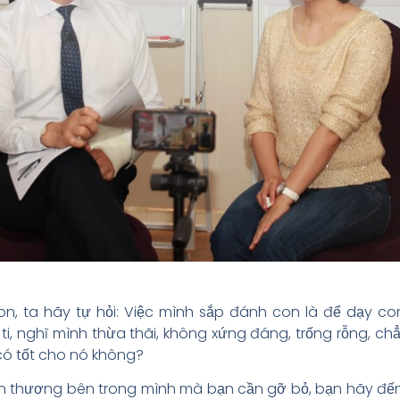
n, ta hãy tự hỏi: Việc mình sắp đánh con là để dạy c
ti, nghĩ mình thừa thãi, không xứng đáng, trống rỗng, c
 có tốt cho nó không?
 thương bên trong mình mà bạn cần gỡ bỏ, bạn hãy đến