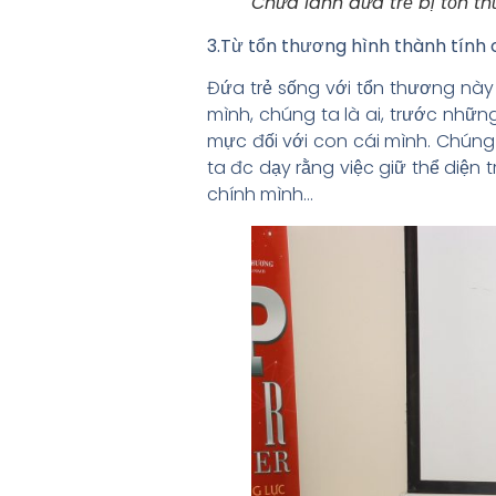
Chữa lành đứa trẻ bị tổn t
3.Từ tổn thương hình thành tính
Đứa trẻ sống với tổn thương này 
mình, chúng ta là ai, trước nhữn
mực đối với con cái mình. Chún
ta đc dạy rằng việc giữ thể diện
chính mình…