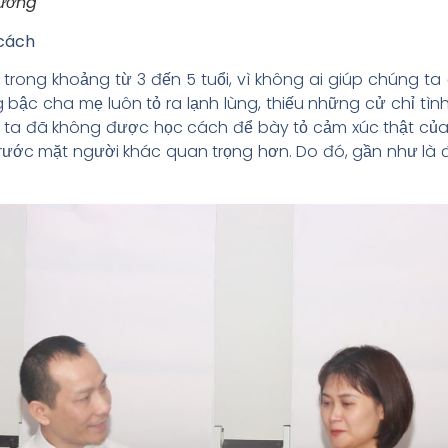
hương
 cách
trong khoảng từ 3 đến 5 tuổi, vì không ai giúp chúng t
g bậc cha mẹ luôn tỏ ra lạnh lùng, thiếu những cử chỉ tìn
g ta đã không được học cách để bày tỏ cảm xúc thật của
 trước mặt người khác quan trọng hơn. Do đó, gần như là 