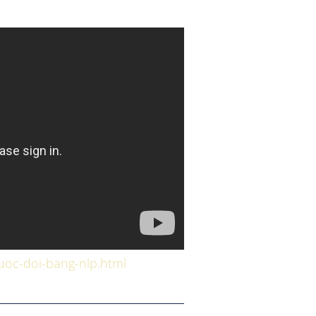
uoc-doi-bang-nlp.html