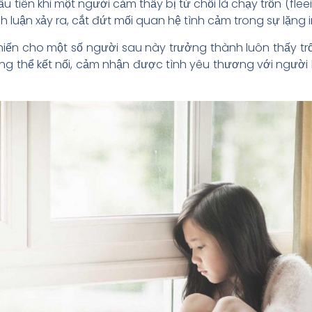
 tiên khi một người cảm thấy bị từ chối là chạy trốn (fleei
anh luận xảy ra, cắt đứt mối quan hệ tình cảm trong sự lặng
hiến cho một số người sau này trưởng thành luôn thấy trố
g thể kết nối, cảm nhận được tình yêu thương với người 