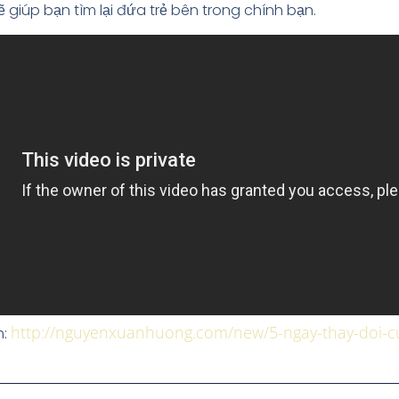
ẽ giúp bạn tìm lại đứa trẻ bên trong chính bạn.
http://nguyenxuanhuong.com/new/5-ngay-thay-doi-c
h: