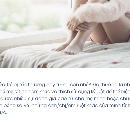
đứa trẻ bị tổn thương này từ khi còn nhỏ? Đó thường là n
 mẹ rất nghiêm khắc và thích sử dụng kỷ luật để thể hiện
 được nhiều sự đánh giá cao từ cha mẹ mình hoặc ch
 bằng so với những anh/chị/em ruột khác của mình từ b
ực.