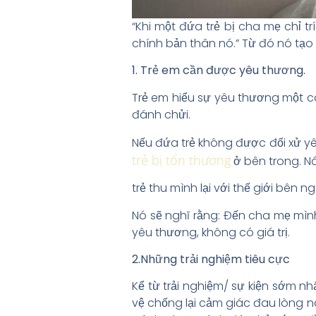
“Khi một đứa trẻ bị cha mẹ chỉ
chính bản thân nó.” Từ đó nó tạo
1. Trẻ em cần được yêu thương.
Trẻ em hiểu sự yêu thương một các
đánh chửi.
Nếu đứa trẻ không được đối xử yê
trẻ bị tổn thương
ở bên trong. N
trẻ thu mình lại với thế giới bên 
Nó sẽ nghĩ rằng: Đến cha mẹ mìn
yêu thương, không có giá trị.
2.Những trải nghiệm tiêu cực
Kể từ trải nghiệm/ sự kiện sớm nh
vệ chống lại cảm giác đau lòng n