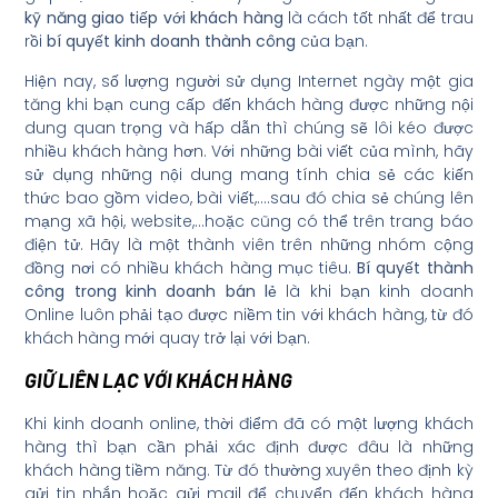
kỹ năng giao tiếp với khách hàng
là cách tốt nhất để trau
rồi
bí quyết kinh doanh thành công
của bạn.
Hiện nay, số lượng người sử dụng Internet ngày một gia
tăng khi bạn cung cấp đến khách hàng được những nội
dung quan trọng và hấp dẫn thì chúng sẽ lôi kéo được
nhiều khách hàng hơn. Với những bài viết của mình, hãy
sử dụng những nội dung mang tính chia sẻ các kiến
thức bao gồm video, bài viết,….sau đó chia sẻ chúng lên
mạng xã hội, website,…hoặc cũng có thể trên trang báo
điện tử. Hãy là một thành viên trên những nhóm cộng
đồng nơi có nhiều khách hàng mục tiêu.
Bí quyết thành
công trong kinh doanh bán lẻ
là khi bạn kinh doanh
Online luôn phải tạo được niềm tin với khách hàng, từ đó
khách hàng mới quay trở lại với bạn.
GIỮ LIÊN LẠC VỚI KHÁCH HÀNG
Khi kinh doanh online, thời điểm đã có một lượng khách
hàng thì bạn cần phải xác định được đâu là những
khách hàng tiềm năng. Từ đó thường xuyên theo định kỳ
gửi tin nhắn hoặc gửi mail để chuyển đến khách hàng