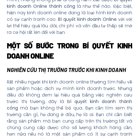
kinh doanh Online thành công
là như thế nào. Đặc biệt,
hiện nay kinh doanh online đang là loại hình kinh doanh
có sự cạnh tranh cao.
Bí quyết kinh doanh Online
với với
lợi thế hiệu quả lâu dài, chi phí và vốn đầu tư thấp sẽ mở
ra cơ hội rất lớn đối với bạn.
MỘT SỐ BƯỚC TRONG BÍ QUYẾT KINH
DOANH ONLINE
NGHIÊN CỨU THỊ TRƯỜNG TRƯỚC KHI KINH DOANH
Rất nhiều người khi kinh doanh online thường tìm hiểu về
sản phẩm hoặc dịch vụ mình kinh doanh trước. Nhưng
điều đó không đem lại hiệu quả bằng việc nghiên cứu
trước thị trường, đây là
bí quyết kinh doanh thành
công
mà bạn không thể bỏ qua. Bạn cần tìm xem thị
trường cần gì, họ đang ở đâu, họ là ai. Bạn chỉ cần biết
rằng sản phẩm mà bạn cung cấp trên thị trường tốt và
chúng cung cấp được cho số lượng khách hàng cần,
hơn nữa nếu nó là một sản phẩm có ít sự cạnh tranh