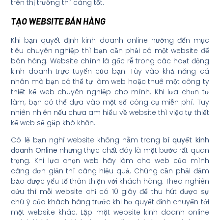
trên thị trường thì càng tốt.
TẠO WEBSITE BÁN HÀNG
Khi bạn quyết định kinh doanh online hướng đến mục
tiêu chuyên nghiệp thì bạn cần phải có một website để
bán hàng. Website chính là gốc rễ trong các hoạt động
kinh doanh trực tuyến của bạn. Tùy vào khả năng cá
nhân mà bạn có thể tự làm web hoặc thuê một công ty
thiết kế web chuyên nghiệp cho mình. Khi lựa chọn tự
làm, bạn có thể dựa vào một số công cụ miễn phí. Tuy
nhiên nhiên nếu chưa am hiểu về website thì việc tự thiết
kế web sẽ gặp khó khăn.
Có lẽ bạn nghĩ website không nằm trong
bí quyết kinh
doanh Online
nhưng thực chất đây là một bước rất quan
trọng. Khi lựa chọn web hãy làm cho web của mình
càng đơn giản thì càng hiệu quả. Chúng cần phải đảm
bảo được yếu tố thân thiện với khách hàng. Theo nghiên
cứu thì mỗi website chỉ có 10 giây để thu hút được sự
chú ý của khách hàng trước khi họ quyết định chuyển tới
một website khác. Lập một website kinh doanh online