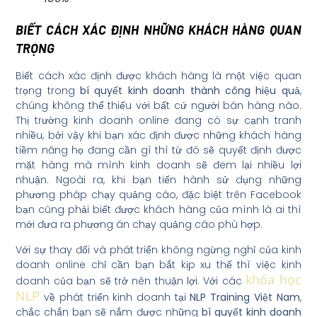
BIẾT CÁCH XÁC ĐỊNH NHỮNG KHÁCH HÀNG QUAN
TRỌNG
Biết cách xác định được khách hàng là một việc quan
trọng trong
bí quyết kinh doanh thành công hiệu quả
,
chúng không thể thiếu với bất cứ người bán hàng nào.
Thị trường kinh doanh online đang có sự cạnh tranh
nhiều, bởi vậy khi bạn xác định được những khách hàng
tiềm năng họ đang cần gì thì từ đó sẽ quyết định được
mặt hàng mà mình kinh doanh sẽ đem lại nhiều lợi
nhuận. Ngoài ra, khi bạn tiến hành sử dụng những
phương pháp chạy quảng cáo, đặc biệt trên Facebook
bạn cũng phải biết được khách hàng của mình là ai thì
mới đưa ra phương án chạy quảng cáo phù hợp.
Với sự thay đổi và phát triển không ngừng nghỉ của kinh
doanh online chỉ cần bạn bắt kịp xu thế thì việc kinh
khóa học
doanh của bạn sẽ trở nên thuận lợi. Với các
NLP
về phát triển kinh doanh tại
NLP Training Việt Nam
,
chắc chắn bạn sẽ nắm được những
bí quyết kinh doanh