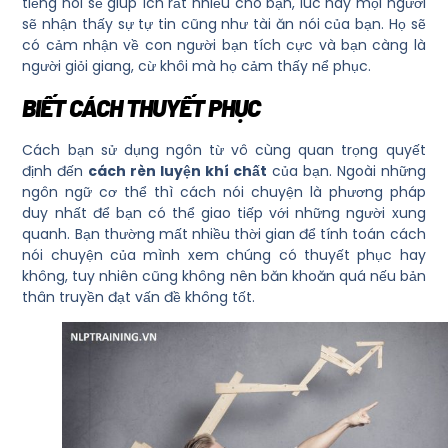
tiếng nói sẽ giúp ích rất nhiều cho bạn, lúc này mọi người
sẽ nhận thấy sự tự tin cũng như tài ăn nói của bạn. Họ sẽ
có cảm nhận về con người bạn tích cực và bạn càng là
người giỏi giang, cừ khôi mà họ cảm thấy nể phục.
BIẾT CÁCH THUYẾT PHỤC
Cách bạn sử dụng ngôn từ vô cùng quan trọng quyết
định đến
cách rèn luyện khí chất
của bạn. Ngoài những
ngôn ngữ cơ thể thì cách nói chuyện là phương pháp
duy nhất để bạn có thể giao tiếp với những người xung
quanh. Bạn thường mất nhiều thời gian để tính toán cách
nói chuyện của mình xem chúng có thuyết phục hay
không, tuy nhiên cũng không nên băn khoăn quá nếu bản
thân truyền đạt vấn đề không tốt.