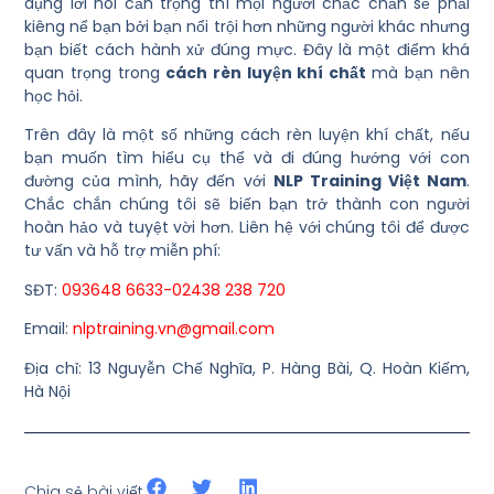
dụng lời nói cẩn trọng thì mọi người chắc chắn sẽ phải
kiêng nể bạn bởi bạn nổi trội hơn những người khác nhưng
bạn biết cách hành xử đúng mực. Đây là một điểm khá
quan trọng trong
cách rèn luyện khí chất
mà bạn nên
học hỏi.
Trên đây là một số những cách rèn luyện khí chất, nếu
bạn muốn tìm hiểu cụ thể và đi đúng hướng với con
đường của mình, hãy đến với
NLP Training Việt Nam
.
Chắc chắn chúng tôi sẽ biến bạn trở thành con người
hoàn hảo và tuyệt vời hơn. Liên hệ với chúng tôi để được
tư vấn và hỗ trợ miễn phí:
SĐT:
093648 6633-02438 238 720
Email:
nlptraining.vn@gmail.com
Địa chỉ: 13 Nguyễn Chế Nghĩa, P. Hàng Bài, Q. Hoàn Kiếm,
Hà Nội
Chia sẻ bài viết