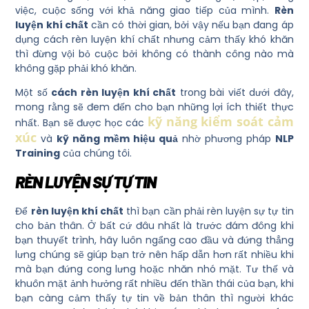
việc, cuộc sống với khả năng giao tiếp của mình.
Rèn
luyện khí chất
cần có thời gian, bởi vậy nếu bạn đang áp
dụng cách rèn luyện khí chất nhưng cảm thấy khó khăn
thì đừng vội bỏ cuộc bởi không có thành công nào mà
không gặp phải khó khăn.
Một số
cách rèn luyện khí chất
trong bài viết dưới đây,
mong rằng sẽ đem đến cho bạn những lợi ích thiết thực
kỹ năng kiểm soát cảm
nhất. Bạn sẽ được học các
xúc
và
kỹ năng mềm hiệu quả
nhờ phương pháp
NLP
Training
của chúng tôi.
RÈN LUYỆN SỰ TỰ TIN
Để
rèn luyện khí chất
thì bạn cần phải rèn luyện sự tự tin
cho bản thân. Ở bất cứ đâu nhất là trước đám đông khi
bạn thuyết trình, hãy luôn ngẩng cao đầu và đứng thẳng
lưng chúng sẽ giúp bạn trở nên hấp dẫn hơn rất nhiều khi
mà bạn đứng cong lưng hoặc nhăn nhó mặt. Tư thế và
khuôn mặt ảnh hưởng rất nhiều đến thần thái của bạn, khi
bạn càng cảm thấy tự tin về bản thân thì người khác