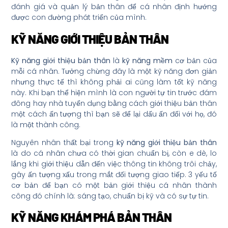
đánh giá và quản lý bản thân để cá nhân định hướng
được con đường phát triển của mình.
KỸ NĂNG GIỚI THIỆU BẢN THÂN
Kỹ năng giới thiệu bản thân
là
kỹ năng mềm
cơ bản của
mỗi cá nhân. Tưởng chừng đây là một kỹ năng đơn giản
nhưng thực tế thì không phải ai cũng làm tốt kỹ năng
này. Khi bạn thể hiện mình là con người tự tin trước đám
đông hay nhà tuyển dụng bằng cách giới thiệu bản thân
một cách ấn tượng thì bạn sẽ để lại dấu ấn đối với họ, đó
là một thành công.
Nguyên nhân thất bại trong
kỹ năng giới thiệu bản thân
là do cá nhân chưa có thời gian chuẩn bị, còn e dè, lo
lắng khi giới thiệu dẫn đến việc thông tin không trôi chảy,
gây ấn tượng xấu trong mắt đối tượng giao tiếp. 3 yếu tố
cơ bản để bạn có một bản giới thiệu cá nhân thành
công đó chính là: sáng tạo, chuẩn bị kỹ và có sự tự tin.
KỸ NĂNG KHÁM PHÁ BẢN THÂN