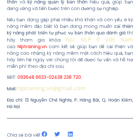
thân
và
kỹ năng quản lý bản thân
hiệu quả, giúp bạn
đứng vững và tiến bước trên con đường sự nghiệp.
Nếu bạn đang gặp phải nhiều khó khăn và còn yếu ở kỹ
năng mềm đặc biệt là bạn đang mong muốn
cải thiện
kỹ năng phát triển tự phục vụ bản thân qua đánh giá
thì
học NLP ở Việt Nam
hãy tham gia khóa
của
Nlptraining.vn
cam kết sẽ giúp bạn để cải thiện và
nâng cao những kỹ năng mềm một cách hiệu quả, bạn
hãy liên hệ ngay với chúng tôi để được tư vấn và hỗ trợ
miễn phí theo địa chỉ sau:
SĐT:
093648 6633-02438 238 720.
nlptraining.vn@gmail.com
Mail:
Địa chỉ: 13 Nguyễn Chế Nghĩa, P. Hàng Bài, Q. Hoàn Kiếm,
Hà Nội
Chia sẻ bài viết