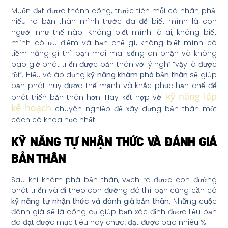
Muốn đạt được thành công, trước tiên mỗi cá nhân phải
hiểu rõ bản thân mình trước đã để biết mình là con
người như thế nào. Không biết mình là ai, không biết
mình có ưu điểm và hạn chế gì, không biết mình có
tiềm năng gì thì bạn mãi mãi sống an phận và không
bao giờ phát triển được bản thân với ý nghĩ “vậy là được
rồi”. Hiểu và áp dụng
kỹ năng khám phá bản thân
sẽ giúp
bạn phát huy được thế mạnh và khắc phục hạn chế để
kỹ năng lập
phát triển bản thân hơn. Hãy kết hợp với
kế hoạch
chuyên nghiệp để xây dựng bản thân một
cách có khoa học nhất.
KỸ NĂNG TỰ NHẬN THỨC VÀ ĐÁNH GIÁ
BẢN THÂN
Sau khi khám phá bản thân, vạch ra được con đường
phát triển và đi theo con đường đó thì bạn cũng cần có
kỹ năng tự nhận thức và đánh giá bản thân
. Những cuộc
đánh giá sẽ là công cụ giúp bạn xác định được liệu bạn
đã đạt được mục tiêu hay chưa, đạt được bao nhiêu %.