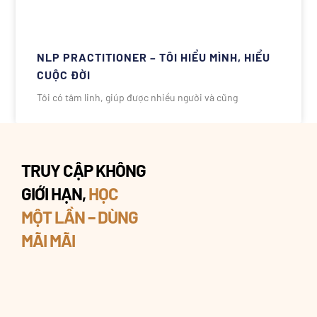
NLP PRACTITIONER – TÔI HIỂU MÌNH, HIỂU
CUỘC ĐỜI
Tôi có tâm linh, giúp được nhiều người và cũng
TRUY CẬP KHÔNG
GIỚI HẠN,
HỌC
MỘT LẦN – DÙNG
MÃI MÃI