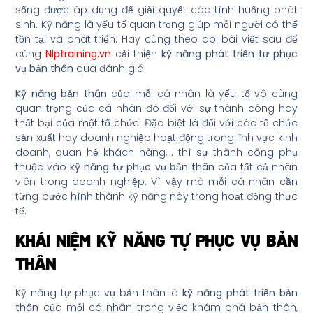
sống được áp dụng để giải quyết các tình huống phát
sinh. Kỹ năng là yếu tố quan trọng giúp mỗi người có thể
tồn tại và phát triển. Hãy cùng theo dõi bài viết sau để
cùng
Nlptraining.vn
cải thiện
kỹ năng phát triển tự phục
vụ bản thân
qua đánh giá.
Kỹ năng bản thân
của mỗi cá nhân là yếu tố vô cùng
quan trọng của cá nhân đó đối với sự thành công hay
thất bại của một tổ chức. Đặc biệt là đối với các tổ chức
sản xuất hay doanh nghiệp hoạt động trong lĩnh vực kinh
doanh, quan hệ khách hàng,… thì sự thành công phụ
thuộc vào
kỹ năng tự phục vụ bản thân
của tất cả nhân
viên trong doanh nghiệp. Vì vậy mà mỗi cá nhân cần
từng bước hình thành kỹ năng này trong hoạt động thực
tế.
KHÁI NIỆM KỸ NĂNG TỰ PHỤC VỤ BẢN
THÂN
Kỹ năng tự phục vụ bản thân là
kỹ năng phát triển bản
thân
của mỗi cá nhân trong việc khám phá bản thân,