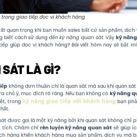
trong giao tiếp đọc vị khách hàng
rất quan trọng khi bạn muốn sales bất cứ sản phẩm, dịc
ng biết cách sử dụng đến
kỹ năng quan sát
. Vậy
kỹ năng
tiếp giúp đọc vị khách hàng? Bài viết hôm nay sẽ bật m
SÁT LÀ GÌ?
iếp
không đơn thuần chỉ là quan sát mà sau khi quan sát 
a chủ ý, mục đích rõ ràng. Nếu bạn không có
kỹ năng q
kỹ năng giao tiếp với khách hàng
iệt, trong
bạn phải
hất.
t được gọi là một kỹ năng bởi khi quan sát không chỉ p
 tích. Chăm chỉ
rèn luyện kỹ năng quan sát
sẽ giúp íc
khách hàng khiến khách hàng mua sản phẩm, dịch vụ mà 