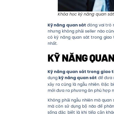
Khóa học kỹ năng quan sát 
Kỹ năng quan sát
đóng vai trò 
nhưng không phải seller nào cũ
có kỹ năng quan sát trong giao 
nhất.
KỸ NĂNG QUAN 
Kỹ năng quan sát trong giao t
dụng
kỹ năng quan sát
để đưa r
xảy ra cũng là ngẫu nhiên. Đặc b
mới đưa ra phương án phù hợp n
Không phải ngẫu nhiên mà quan sá
mà còn sử dụng bộ não để phân
sống đặc biệt là khi tiếp cận 