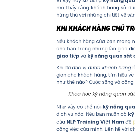
Vì vậy hãy sử dụng
kỹ năng qua
mà thấy rằng khách hàng sử dụn
hứng thú với những chi tiết về s
KHI KHÁCH HÀNG CHÚ TR
Nếu khách hàng của bạn mong muốn
cho bạn trong những lần giao dị
giao tiếp
và
kỹ năng quan sát c
Khi đã
đọc vị được khách hàng
l
gian cho khách hàng, tìm hiểu về
như thế nào? Cuộc sống và công 
Khóa học kỹ năng quan sát 
Như vậy có thể nói,
kỹ năng quan
dịch vụ nào. Nếu bạn muốn có
kỹ
của
NLP Training Việt Nam
để
công việc của mình. Liên hệ với c