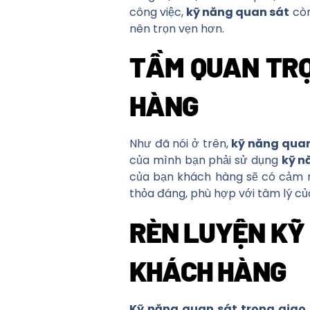
công việc,
kỹ năng quan sát
còn
nên trọn vẹn hơn.
TẦM QUAN TRỌ
HÀNG
Như đã nói ở trên,
kỹ năng quan
của mình bạn phải sử dụng
kỹ n
của bạn khách hàng sẽ có cảm n
thỏa đáng, phù hợp với tâm lý c
RÈN LUYỆN KỸ 
KHÁCH HÀNG
Kỹ năng quan sát trong giao 