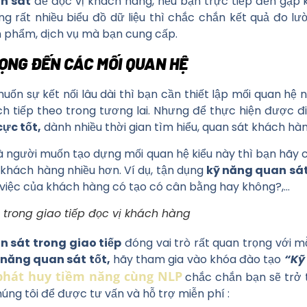
n sát
để đọc vị khách hàng, nếu bạn trực tiếp đến gặp
g rất nhiều biểu đồ dữ liệu thì chắc chắn kết quả đo l
ản phẩm, dịch vụ mà bạn cung cấp.
ỌNG ĐẾN CÁC MỐI QUAN HỆ
 sự kết nối lâu dài thì bạn cần thiết lập mối quan hệ 
ch tiếp theo trong tương lai. Nhưng để thực hiện được đ
ực tốt,
dành nhiều thời gian tìm hiểu, quan sát khách hàn
à người muốn tạo dựng mối quan hệ kiểu này thì bạn hãy 
 khách hàng nhiều hơn. Ví dụ, tận dụng
kỹ năng quan sá
việc của khách hàng có tạo có cân bằng hay không?,…
trong giao tiếp đọc vị khách hàng
 sát trong giao tiếp
đóng vai trò rất quan trọng với m
 năng quan sát tốt,
hãy tham gia vào khóa đào tạo
“Kỹ
phát huy tiềm năng cùng NLP
chắc chắn bạn sẽ trở 
húng tôi để được tư vấn và hỗ trợ miễn phí :