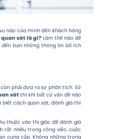
h vụ nào của mình đến khách hàng
 quan sát là gì?
Làm thế nào để
í đến bạn những thông tin bổ ích
còn phải đưa ra sự phân tích. Sử
uan sát
thì khi bất cứ vấn đề nào
 biết cách quan sát, đánh giá thì
hụ thuộc vào thị giác để đánh giá
h rất nhiều trong công việc, cuộc
bạn cung cấp. Không những trong