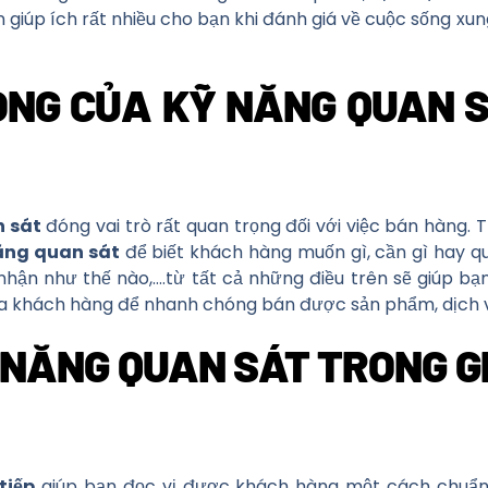
 giúp ích rất nhiều cho bạn khi đánh giá về cuộc sống xu
NG CỦA KỸ NĂNG QUAN 
 sát
đóng vai trò rất quan trọng đối với việc bán hàng. 
ăng quan sát
để biết khách hàng muốn gì, cần gì hay qu
hận như thế nào,….từ tất cả những điều trên sẽ giúp bạ
ủa khách hàng để nhanh chóng bán được sản phẩm, dịch 
NĂNG QUAN SÁT TRONG GI
tiếp
giúp bạn đọc vị được khách hàng một cách chuẩn