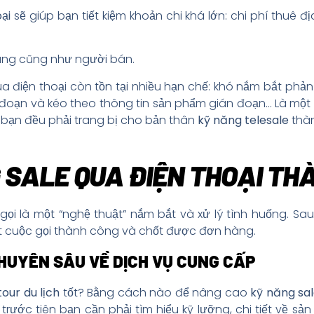
ại
sẽ giúp bạn tiết kiệm khoản chi khá lớn: chi phí thuê địa đ
hàng cũng như người bán.
a điện thoại còn tồn tại nhiều hạn chế: khó nắm bắt phả
 đoạn và kéo theo thông tin sản phẩm gián đoạn… Là một
n bạn đều phải trang bị cho bản thân
kỹ năng telesale
thàn
 SALE QUA ĐIỆN THOẠI TH
ọi là một “nghệ thuật” nắm bắt và xử lý tình huống. Sa
 cuộc gọi thành công và chốt được đơn hàng.
HUYÊN SÂU VỀ DỊCH VỤ CUNG CẤP
our du lịch
tốt? Bằng cách nào để nâng cao
kỹ năng sa
 trước tiên bạn cần phải tìm hiểu kỹ lưỡng, chi tiết về 