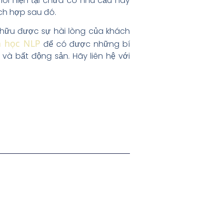
nói hiện tại chưa có nhu cầu hay
ch hợp sau đó.
 hữu được sự hài lòng của khách
a học NLP
để có được những bí
h và bất động sản. Hãy liên hệ với