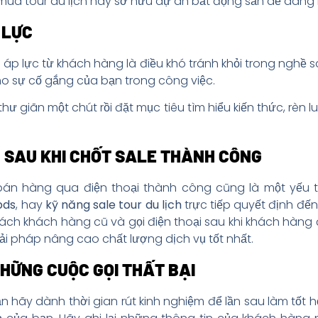
mua tour du lịch hay sở hữu dự án bất động sản dễ dàng
 LỰC
 áp lực từ khách hàng là điều khó tránh khỏi trong nghề s
cho sự cố gắng của bạn trong công việc.
thư giãn một chút rồi đặt mục tiêu tìm hiểu kiến thức, rèn
 SAU KHI CHỐT SALE THÀNH CÔNG
án hàng qua điện thoại thành công cũng là một yếu t
bds
, hay
kỹ năng sale tour du lịch
trực tiếp quyết định đế
sách khách hàng cũ và gọi điện thoại sau khi khách hàn
giải pháp nâng cao chất lượng dịch vụ tốt nhất.
NHỮNG CUỘC GỌI THẤT BẠI
ạn hãy dành thời gian rút kinh nghiệm để lần sau làm tốt 