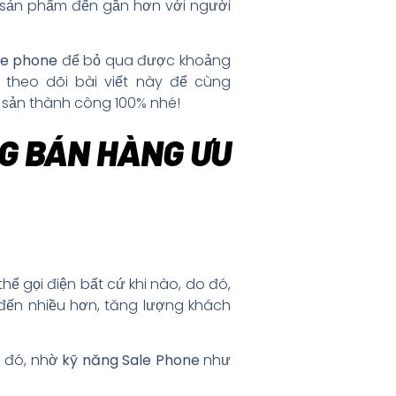
c sản phẩm đến gần hơn với người
le phone
để bỏ qua được khoảng
 theo dõi bài viết này để cùng
g sản thành công 100% nhé!
NG BÁN HÀNG ƯU
hể gọi điện bất cứ khi nào, do đó,
đến nhiều hơn, tăng lượng khách
g đó, nhờ
kỹ năng Sale Phone
như