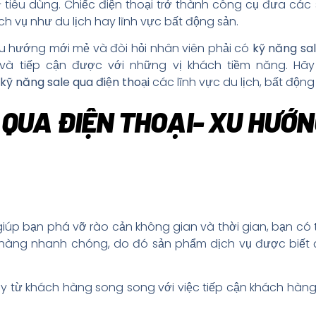
– tiêu dùng. Chiếc điện thoại trở thành công cụ đưa cá
ch vụ như du lịch hay lĩnh vực bất động sản.
xu hướng mới mẻ và đòi hỏi nhân viên phải có
kỹ năng sa
 và tiếp cận được với những vị khách tiềm năng. Hãy
kỹ năng
sale qua điện thoại
các lĩnh vực du lịch, bất độn
QUA ĐIỆN THOẠI- XU HƯỚ
iúp bạn phá vỡ rào cản không gian và thời gian, bạn có t
h hàng nhanh chóng, do đó sản phẩm dịch vụ được biết 
y từ khách hàng song song với việc tiếp cận khách hàn