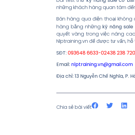
bài test thử
kỹ năng sale cơ bả
những khách hàng quan tâm đến d
Bán hàng qua điện thoại không 
hàng bằng những
kỹ năng sale
quyết vàng trong việc nâng ca
Nlptraining.vn để được tư vấn, hỗ
SĐT:
093648 6633-02438 238 72
Email:
nlptraining.vn@gmail.com
Địa chỉ: 13 Nguyễn Chế Nghĩa, P. H
Chia sẻ bài viết