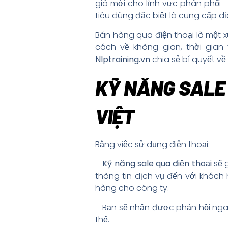
gió mới cho lĩnh vực phân phối 
tiêu dùng đặc biệt là cung cấp dị
Bán hàng qua điện thoại là một 
cách về không gian, thời gian
Nlptraining.vn
chia sẻ bí quyết về
KỸ NĂNG SALE 
VIỆT
Bằng việc sử dụng điện thoại:
–
Kỹ năng sale qua điện thoại
sẽ g
thông tin dịch vụ đến với khác
hàng cho công ty.
– Bạn sẽ nhận được phản hồi nga
thế.