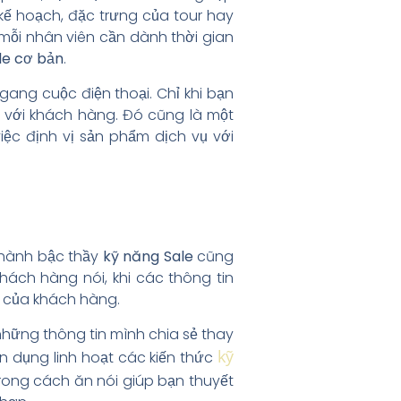
 kế hoạch, đặc trưng của tour hay
ỗi nhân viên cần dành thời gian
le cơ bản
.
gang cuộc điện thoại. Chỉ khi bạn
t với khách hàng. Đó cũng là một
iệc định vị sản phẩm dịch vụ với
 thành bậc thầy
kỹ năng Sale
cũng
hách hàng nói, khi các thông tin
h của khách hàng.
hững thông tin mình chia sẻ thay
kỹ
n dụng linh hoạt các kiến thức
ong cách ăn nói giúp bạn thuyết