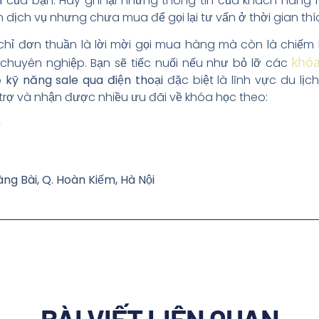
n
của bạn. Hãy ghi lại những thông tin của khách hàng 
ịch vụ nhưng chưa mua để gọi lại tư vấn ở thời gian thí
chỉ đơn thuần là lời mời gọi mua hàng mà còn là chiếm
khó
chuyên nghiệp. Bạn sẽ tiếc nuối nếu như bỏ lỡ các
o
kỹ năng sale qua điện thoại
đặc biệt là lĩnh vực du lịc
 trợ và nhận được nhiều ưu đãi về khóa học theo:
0
àng Bài, Q. Hoàn Kiếm, Hà Nội