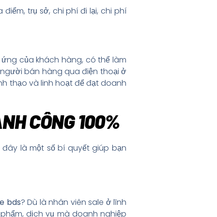
iểm, trụ sở, chi phí đi lại, chi phí
n ứng của khách hàng, có thể làm
 người bán hàng qua điện thoại ở
h thạo và linh hoạt để đạt doanh
ÀNH CÔNG 100%
u đây là một số bí quyết giúp bạn
le bds
? Dù là nhân viên sale ở lĩnh
sản phẩm, dịch vụ mà doanh nghiệp