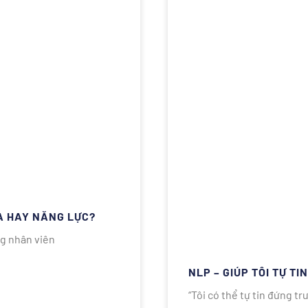
A HAY NĂNG LỰC?
ng nhân viên
NLP – GIÚP TÔI TỰ TI
“Tôi có thể tự tin đứng t