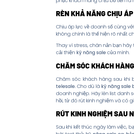
phục khách hàng chịu bỏ tiền ra 
RÈN KHẢ NĂNG CHỊU ÁP
Chịu áp lực về doanh số cùng với
không chính là thể hiện rõ nhất 
Thay vì stress, chán nản bạn hãy 
cải thiện
kỹ năng sale
của mình.
CHĂM SÓC KHÁCH HÀNG
Chăm sóc khách hàng sau khi b
telesale.
Cho dù là
kỹ năng sale 
doanh nghiệp. Hãy lên list danh 
hồi, từ đó rút kinh nghiệm và có 
RÚT KINH NGHIỆM SAU 
Sau khi kết thúc ngày làm việc, b