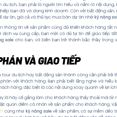
 du lịch, bạn phải là người tìm hiểu và nắm rõ nội dung,
iệp bạn đã và đang kinh doanh. Còn với bất động sản, m
kế dự án, giá cả và thủ tục mua bán dự án nhờ
kỹ năng sa
n thông tin về sản phẩm cũng đủ khiến khách hàng tắt n
 dịch vụ cung cấp, bạn mới có đủ tự tin để giao tiếp tố
ng sale
cho bạn, và biến bạn trở thành bậc thầy trong v
HÁN VÀ GIAO TIẾP
 tour du lịch hay bất động sản thành công cần phải trở
phán với khách hàng. Bạn phải biết lắng nghe và hiểu k
khách hàng, đặc biệt là các nội dung xoay quanh về lợi íc
y là hãy cố gắng làm cho khách hàng thấy thoải mái từ n
 đặt quan điểm cá nhân về sản phẩm cho khách hàng. Vậ
nh
cũng như
kỹ năng sale
về sản phẩm, có sự mềm dẻo tr