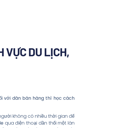
 VỰC DU LỊCH,
i với dân bán hàng thì học cách
người không có nhiều thời gian để
le
qua điện thoại dần thổi một làn