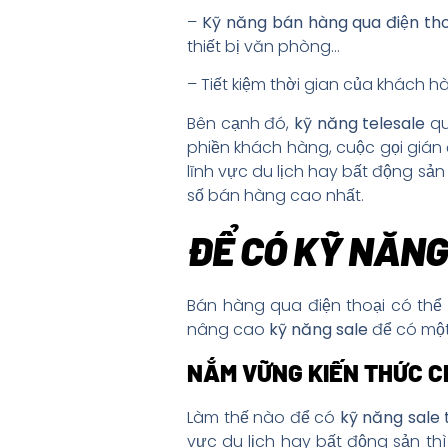
–
Kỹ năng bán hàng qua điện tho
thiết bị văn phòng…
– Tiết kiệm thời gian của khách 
Bên cạnh đó,
kỹ năng telesale
qu
phiền khách hàng, cuộc gọi gián
lĩnh vực du lịch hay bất động sả
số bán hàng cao nhất.
ĐỂ CÓ KỸ NĂNG
Bán hàng qua điện thoại có thể g
nâng cao
kỹ năng sale
để có một
NẮM VỮNG KIẾN THỨC C
Làm thế nào để có
kỹ năng sale t
vực du lịch hay bất động sản thì