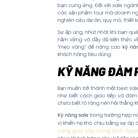
bạn cung ứng. Đối với sale ngành
các sản phẩm tour mà doanh ngh
nghiên cứu dự án, quy mô, thiết 
Sự ấp úng, nhút nhát khi bạn quê
nắm vững và đầy đủ kiến thức về
“mẹo vàng” để nâng cao
kỹ nă
khách hàng tiêu dùng.
KỸ NĂNG ĐÀM P
Bạn muốn trở thành một best sale
như biết cách giao tiếp và đàm 
chưa biết rõ ràng nên hỏi thẳng 
Kỹ năng sale
trong trường hợp nà
vì khiến họ khó chịu bằng sự áp
năng giao tiếp trong kinh doa