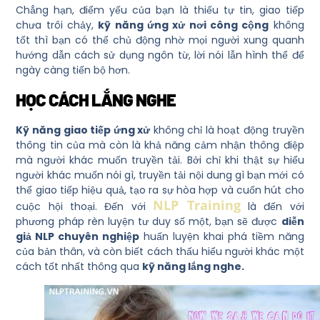
Chẳng hạn, điểm yếu của bạn là thiếu tự tin, giao tiếp
chưa trôi chảy,
kỹ năng ứng xử nơi công cộng
không
tốt thì bạn có thể chủ động nhờ mọi người xung quanh
hướng dẫn cách sử dụng ngôn từ, lời nói lẫn hình thể để
ngày càng tiến bộ hơn.
HỌC CÁCH LẮNG NGHE
Kỹ năng giao tiếp ứng xử
không chỉ là hoạt động truyền
thông tin của mà còn là khả năng cảm nhận thông điệp
mà người khác muốn truyền tải. Bởi chỉ khi thật sự hiểu
người khác muốn nói gì, truyền tải nội dung gì bạn mới có
thể giao tiếp hiệu quả, tạo ra sự hòa hợp và cuốn hút cho
NLP Training
cuộc hội thoại. Đến với
là đến với
phương pháp rèn luyện tư duy số một, bạn sẽ được
diễn
giả NLP chuyên nghiệp
huấn luyện khai phá tiềm năng
của bản thân, và còn biết cách thấu hiểu người khác một
cách tốt nhất thông qua
kỹ năng lắng nghe.