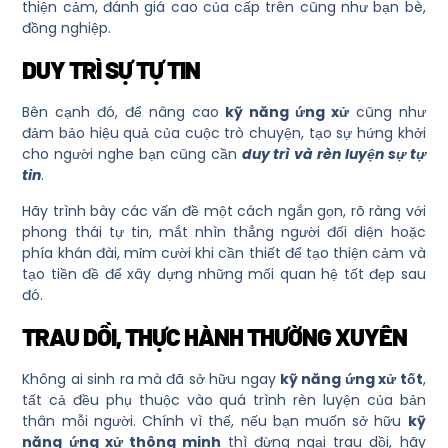
thiện cảm, đánh giá cao của cấp trên cũng như bạn bè,
đồng nghiệp.
DUY TRÌ SỰ TỰ TIN
Bên cạnh đó, để nâng cao
kỹ năng ứng xử
cũng như
đảm bảo hiệu quả của cuộc trò chuyện, tạo sự hứng khởi
cho người nghe bạn cũng cần
duy trì và rèn luyện sự tự
tin
.
Hãy trình bày các vấn đề một cách ngắn gọn, rõ ràng với
phong thái tự tin, mắt nhìn thẳng người đối diện hoặc
phía khán đài, mỉm cười khi cần thiết để tạo thiện cảm và
tạo tiền đề để xây dựng những mối quan hệ tốt đẹp sau
đó.
TRAU DỒI, THỰC HÀNH THƯỜNG XUYÊN
Không ai sinh ra mà đã sở hữu ngay
kỹ năng ứng xử tốt
,
tất cả đều phụ thuộc vào quá trình rèn luyện của bản
thân mỗi người. Chính vì thế, nếu bạn muốn sở hữu
kỹ
năng ứng xử thông minh
thì đừng ngại trau dồi, hãy