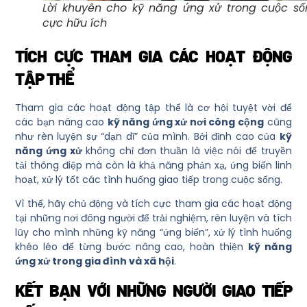
Lời khuyên cho kỹ năng ứng xử trong cuộc số
cực hữu ích
TÍCH CỰC THAM GIA CÁC HOẠT ĐỘNG
TẬP THỂ
Tham gia các hoạt động tập thể là cơ hội tuyệt vời để
các bạn nâng cao
kỹ năng ứng xử nơi công cộng
cũng
như rèn luyện sự “dạn dĩ” của mình. Bởi đỉnh cao của
kỹ
năng ứng xử
không chỉ đơn thuần là việc nói để truyền
tải thông điệp mà còn là khả năng phản xạ, ứng biến linh
hoạt, xử lý tốt các tình huống giao tiếp trong cuộc sống.
Vì thế, hãy chủ động và tích cực tham gia các hoạt động
tại những nơi đông người để trải nghiệm, rèn luyện và tích
lũy cho mình những kỹ năng “ứng biến”, xử lý tình huống
khéo léo để từng bước nâng cao, hoàn thiện
kỹ năng
ứng xử trong gia đình và xã hội
.
KẾT BẠN VỚI NHỮNG NGƯỜI GIAO TIẾP