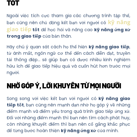
TỐT
Ngoài việc tích cực tham gia các chương trình tập thể,
kỹ năng
bạn cũng nên chủ động kết bạn với người có
giao tiếp
tốt
để học hỏi và nâng cao
kỹ năng ứng xử
trong giao tiếp
của bản thân.
Hãy chú ý quan sát cách họ thể hiện
kỹ năng giao tiếp
,
từ ánh mắt, ngôn ngữ cơ thể đến cách diễn đạt, truyền
tải thông điệp… sẽ giúp bạn có được nhiều kinh nghiệm
hữu ích để giao tiếp hiệu quả và cuốn hút hơn trước mọi
người.
NHỜ GÓP Ý, LỜI KHUYÊN TỪ MỌI NGƯỜI
Song song với việc kết bạn với người có
kỹ năng giao
tiếp tốt
, bạn cũng nên mạnh dạn nhờ họ góp ý về những
điểm mạnh và điểm yếu trong quá trình giao tiếp ứng xử.
Đối với những điểm mạnh thì bạn nên tìm cách phát huy,
còn những khuyết điểm thì bạn nên cố gắng khắc phục
để từng bước hoàn thiện
kỹ năng ứng xử
của mình.