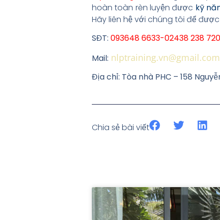
hoàn toàn rèn luyện được
kỹ nă
Hãy liên hệ với chúng tôi để được
SĐT:
093648 6633-02438 238 720
nlptraining.vn@gmail.com
Mail:
Địa chỉ: Tòa nhà PHC – 158 Nguyễ
Chia sẻ bài viết