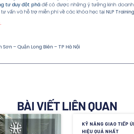
ng tư duy đột phá
để có được những ý tưởng kinh doanh 
 tư vấn và hỗ trợ miễn phí về các khóa học tại
NLP Trainin
.
n Sơn – Quận Long Biên – TP Hà Nội
BÀI VIẾT LIÊN QUAN
KỸ NĂNG GIAO TIẾP 
HIỆU QUẢ NHẤT