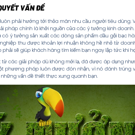
 QUYẾT VẤN ĐỀ
luôn phải hướng tới thỏa mãn nhu cầu người tiêu dùng. 
iải pháp chính là khởi nguồn của các ý tưởng kinh doan
 có ý tưởng sản xuất các dòng sản phẩm dầu gội bạc hà
ghiệp thu được khoản lợi nhuận không hề nhỏ từ doanh 
phải sẽ giúp khách hàng tìm kiếm bạn ngay lập tức khi h
 từ các giải pháp dù không mới lạ, đã được áp dụng như
một phương pháp luôn được đón nhận, vì nó đánh trúng 
 những vấn đề thiết thực xung quanh bạn.