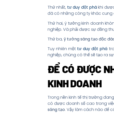
Thứ nhất,
tư duy đột phá
khi được
đã có những công ty khác cung c
Thứ hai, ý tưởng kinh doanh khô
nghiệp. Và phải được sự đồng thu
Thứ ba,
ý tưởng sáng tạo độc đá
Tuy nhiên một
tư duy đột phá
tro
nghiệp, chúng có thể sẽ tạo ra s
ĐỂ CÓ ĐƯỢC 
KINH DOANH
Trong nền kinh tế thị trường đan
có được doanh số cao trong việc
sáng tạo
. Vậy làm cách nào để c