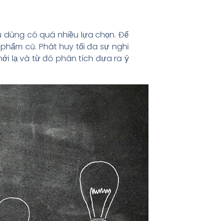
êu dùng có quá nhiều lựa chọn. Để
phẩm cũ. Phát huy tối đa sự nghi
mới lạ và từ đó phân tích đưa ra
ý