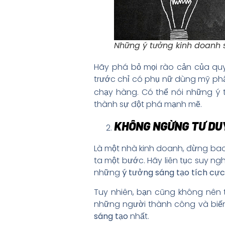
Những ý tưởng kinh doanh 
Hãy phá bỏ mọi rào cản của quy
trước chỉ có phụ nữ dùng mỹ ph
chạy hàng. Có thể nói những ý
thành sự đột phá mạnh mẽ.
KHÔNG NGỪNG TƯ DU
Là một nhà kinh doanh, đừng bao
ta một bước. Hãy liên tục suy ng
những
ý tưởng sáng tạo tích cực
Tuy nhiên, bạn cũng không nên 
những người thành công và biến 
sáng tạo
nhất.