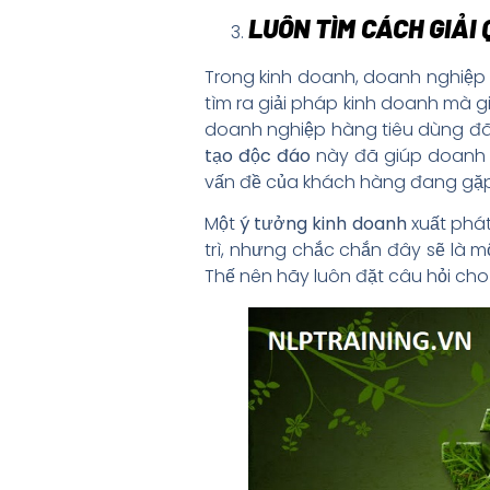
LUÔN TÌM CÁCH GIẢI
Trong kinh doanh, doanh nghiệp 
tìm ra giải pháp kinh doanh mà g
doanh nghiệp hàng tiêu dùng đã
tạo độc đáo
này đã giúp doanh n
vấn đề của khách hàng đang gặp 
Một
ý tưởng kinh doanh
xuất phát
trì, nhưng chắc chắn đây sẽ là 
Thế nên hãy luôn đặt câu hỏi cho