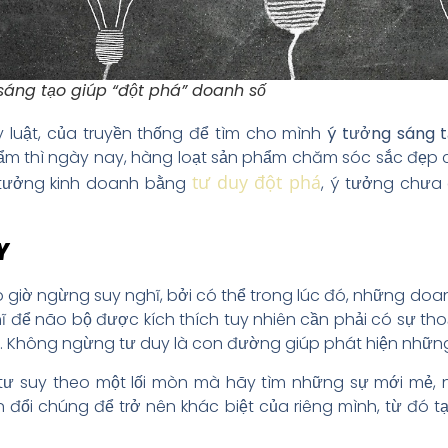
sáng tạo giúp “đột phá” doanh số
 luật, của truyền thống để tìm cho mình
ý tưởng sáng t
ẩm thì ngày nay, hàng loạt sản phẩm chăm sóc sắc đẹp 
tư duy đột phá
 tưởng kinh doanh bằng
, ý tưởng chưa 
Y
 giờ ngừng suy nghĩ, bởi có thể trong lúc đó, những doa
hĩ để não bộ được kích thích tuy nhiên cần phải có sự tho
. Không ngừng tư duy là con đường giúp phát hiện những
tư suy theo một lối mòn mà hãy tìm những sự mới mẻ, n
đổi chúng để trở nên khác biệt của riêng mình, từ đó 