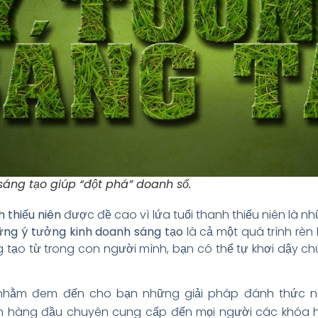
áng tạo giúp “đột phá” doanh số.
 thiếu niên
được đề cao vì lứa tuổi thanh thiếu niên là n
ững ý tưởng kinh doanh sáng tạo
là cả một quá trình rèn 
tạo từ trong con người mình, bạn có thể tự khơi dậy ch
ện nhằm đem đến cho bạn những giải pháp đánh thức n
ín hàng đầu chuyên cung cấp đến mọi người các khóa