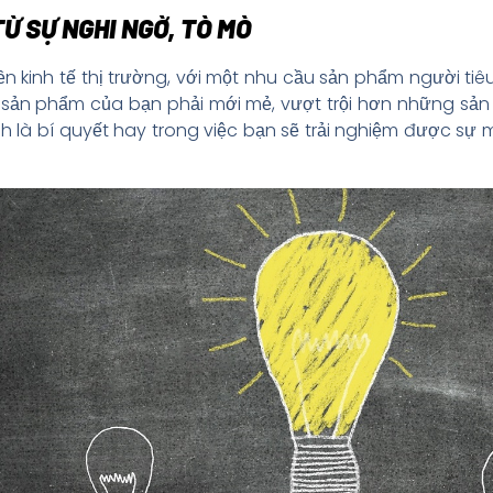
Ừ SỰ NGHI NGỜ, TÒ MÒ
ền kinh tế thị trường, với một nhu cầu sản phẩm người ti
 sản phẩm của bạn phải mới mẻ, vượt trội hơn những sản 
 là bí quyết hay trong việc bạn sẽ trải nghiệm được sự 