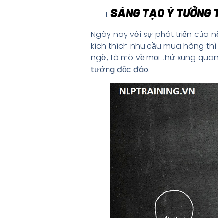
SÁNG TẠO Ý TƯỞNG T
Ngày nay với sự phát triển của n
kích thích nhu cầu mua hàng thì
ngờ, tò mò về mọi thứ xung quanh
tưởng độc đáo
.