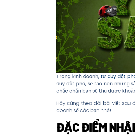
Trong kinh doanh,
tư duy đột ph
duy đột phá, sẽ tạo nên những 
chắc chắn bạn sẽ thu được khoản 
Hãy cùng theo dõi bài viết sau
doanh số các bạn nhé!
ĐẶC ĐIỂM NHẬ