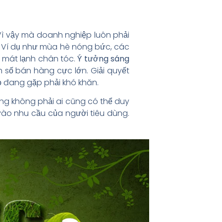
Vì vậy mà doanh nghiệp luôn phải
h. Ví dụ như mùa hè nóng bức, các
 mát lạnh chân tóc.
Ý tưởng sáng
số bán hàng cực lớn. Giải quyết
ọ đang gặp phải khó khăn.
ng không phải ai cũng có thể duy
vào nhu cầu của người tiêu dùng.