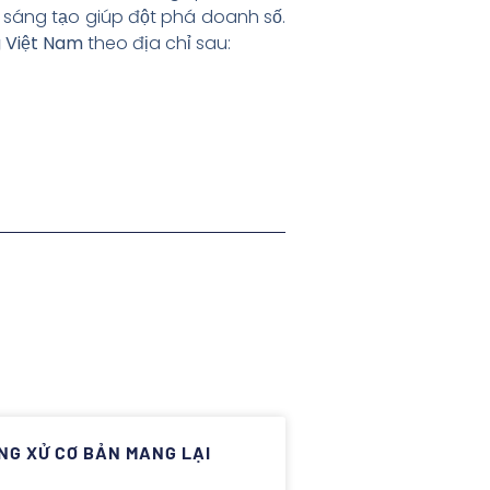
sáng tạo giúp đột phá doanh số.
g Việt Nam
theo địa chỉ sau:
ỨNG XỬ CƠ BẢN MANG LẠI