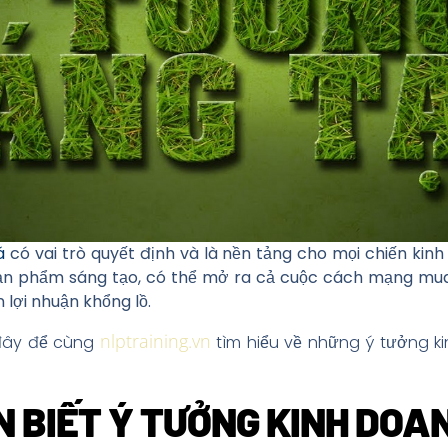
á
có vai trò quyết định và là nền tảng cho mọi chiến kin
sản phẩm sáng tạo, có thể mở ra cả cuộc cách mạng mua
lợi nhuận khổng lồ.
nlptraining.vn
 đây để cùng
tìm hiểu về những ý tưởng k
N BIẾT Ý TƯỞNG KINH DOA