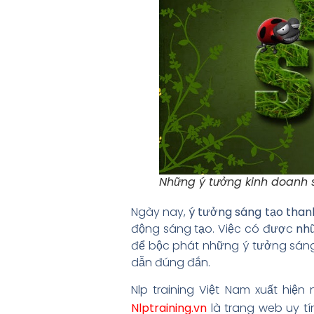
Những ý tưởng kinh doanh s
Ngày nay,
ý tưởng sáng tạo thanh
động sáng tạo. Việc có được
nh
để bộc phát những ý tưởng sáng 
dẫn đúng đắn.
Nlp training Việt Nam xuất hi
Nlptraining.vn
là trang web uy t