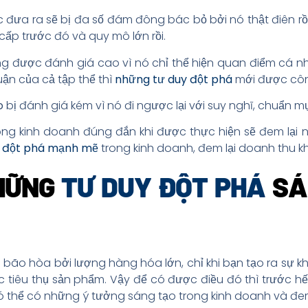
 đưa ra sẽ bị đa số đám đông bác bỏ bởi nó thật điên 
ấp trước đó và quy mô lớn rồi.
ng được đánh giá cao vì nó chỉ thể hiện quan điểm cá 
ận của cả tập thể thì
những
tư duy đột phá
mới được côn
o
bị đánh giá kém vì nó đi ngược lại với suy nghĩ, chuẩn mự
ng kinh doanh đúng đắn khi được thực hiện sẽ đem lại n
ự
đột phá mạnh mẽ
trong kinh doanh, đem lại doanh thu k
NHỮNG
TƯ DUY ĐỘT PHÁ
SÁ
g bão hòa bởi lượng hàng hóa lớn, chỉ khi bạn tạo ra sự k
 tiêu thụ sản phẩm. Vậy để có được điều đó thì trước hế
ó thể có những ý tưởng sáng tạo trong kinh doanh và đem