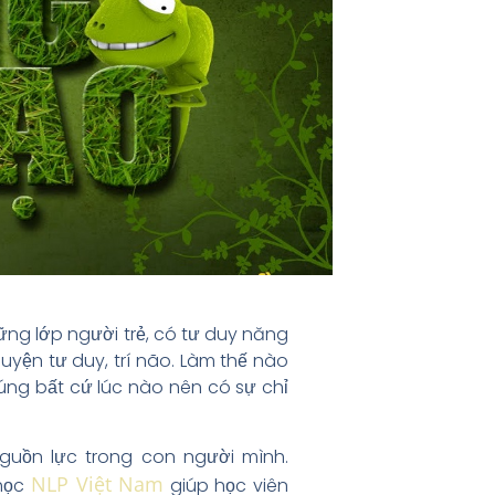
hững lớp người trẻ, có tư duy năng
luyện tư duy, trí não. Làm thế nào
úng bất cứ lúc nào nên có sự chỉ
guồn lực trong con người mình.
NLP Việt Nam
 học
giúp học viên