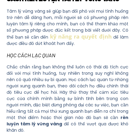
Tâm lý vững vàng sẽ giúp bạn đối phó với mọi tình huống
trở nên dễ dàng hơn,
mỗi người sẽ có phương pháp rèn
luyện tâm lý riêng cho mình, bạn có thể tham khảo một
số phương pháp được đúc kết trong bài viết dưới đây. Có
kỹ năng ra quyết định
thể bạn sẽ cần đến
để làm
được điều đó dứt khoát hơn đấy.
HỌC CÁCH LẠC QUAN
Chắc chắn rằng bạn không thể luôn có thái độ tích cực
đối với mọi tình huống, tuy nhiên trong suy nghĩ không
nên có quá nhiều sự bi quan. Học cách lạc quan từ những
người xung quanh bạn, theo dõi cách họ điều chỉnh thái
độ tiêu cực để học hỏi. Hãy thử thay thế cảm xúc tiêu
cực của chính mình bằng sự bình tĩnh bên trong con
người mình, đặc biệt đừng phóng đại các sự việc, bạn cần
hiểu rằng tất cả mọi thứ xung quanh bạn diễn ra chỉ trong
một thời điểm hoặc thời gian nào đó bạn sẽ cần
rèn
luyện tâm lý vững vàng
để có thể vượt qua được khó
khăn đó.