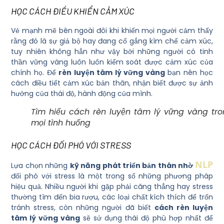
HỌC CÁCH ĐIỀU KHIỂN CẢM XÚC
Vẻ mạnh mẽ bên ngoài đôi khi khiến mọi người cảm thấy
rằng đó là sự giả bộ hay đang cố gắng kìm chế cảm xúc,
tuy nhiên không hẳn như vậy bởi những người có tinh
thần vững vàng luôn luôn kiểm soát được cảm xúc của
chính họ. Để
rèn luyện tâm lý vững vàng
bạn nên học
cách điều tiết cảm xúc bản thân, nhận biết được sự ảnh
hưởng của thái độ, hành động của mình.
Tìm hiểu cách rèn luyện tâm lý vững vàng tr
mọi tình huống
HỌC CÁCH ĐỐI PHÓ VỚI STRESS
NLP
Lựa chọn những
kỹ năng phát triển bản thân nhờ
đối phó với stress là một trong số những phương pháp
hiệu quả. Nhiều người khi gặp phải căng thẳng hay stress
thường tìm đến bia rượu, các loại chất kích thích để trốn
tránh stress, còn những người đã biết
cách rèn luyện
tâm lý vững vàng
sẽ sử dụng thái độ phù hợp nhất để