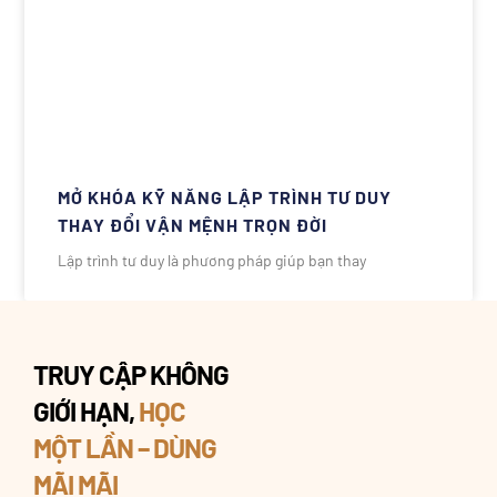
MỞ KHÓA KỸ NĂNG LẬP TRÌNH TƯ DUY
THAY ĐỔI VẬN MỆNH TRỌN ĐỜI
Lập trình tư duy là phương pháp giúp bạn thay
TRUY CẬP KHÔNG
GIỚI HẠN,
HỌC
MỘT LẦN – DÙNG
MÃI MÃI