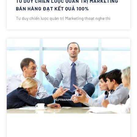
TƯ DUY CHIẾN LƯỢC QUẢN TRỊ MARKETING
BÁN HÀNG ĐẠT KẾT QUẢ 100%
Tư duy chiến lược quản trị Marketing thoạt nghe thì