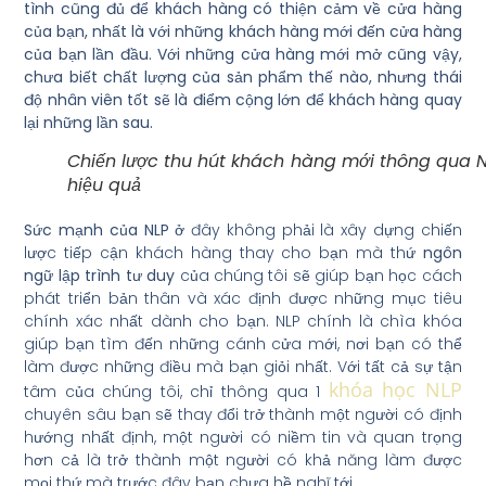
tình cũng đủ để khách hàng có thiện cảm về cửa hàng
của bạn, nhất là với những khách hàng mới đến cửa hàng
của bạn lần đầu. Với những cửa hàng mới mở cũng vậy,
chưa biết chất lượng của sản phẩm thế nào, nhưng thái
độ nhân viên tốt sẽ là điểm cộng lớn để khách hàng quay
lại những lần sau.
Chiến lược thu hút khách hàng mới thông qua 
hiệu quả
Sức mạnh của NLP
ở đây không phải là xây dựng chiến
lược tiếp cận khách hàng thay cho bạn mà thứ
ngôn
ngữ lập trình tư duy
của chúng tôi sẽ giúp bạn học cách
phát triển bản thân và xác định được những mục tiêu
chính xác nhất dành cho bạn. NLP chính là chìa khóa
giúp bạn tìm đến những cánh cửa mới, nơi bạn có thể
làm được những điều mà bạn giỏi nhất. Với tất cả sự tận
khóa học NLP
tâm của chúng tôi, chỉ thông qua 1
chuyên sâu bạn sẽ thay đổi trở thành một người có định
hướng nhất định, một người có niềm tin và quan trọng
hơn cả là trở thành một người có khả năng làm được
mọi thứ mà trước đây bạn chưa hề nghĩ tới.