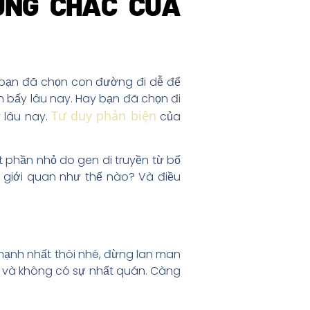
ỮNG CHẮC CỦA
ó bạn đã chọn con đường đi dễ để
n bấy lâu nay. Hay bạn đã chọn đi
Tư duy phản biện
 lâu nay.
của
 phần nhỏ do gen di truyền từ bố
 giới quan như thế nào? Và điều
 mạnh nhất thôi nhé, đừng lan man
âm và không có sự nhất quán. Càng