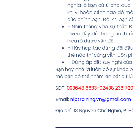
nghĩa là bạn cứ ừ cho qua. 
khi vì hoàn cảnh nào đó mà 
của chính bạn. Đôi khi bạn 
– Nhìn thẳng vào sự thật: Đ
được đầy đủ thông tin. Trư
hiểu rõ được vấn đề.
– Hãy hợp tác đừng đối đầu
thế nào thì cũng vẫn luôn p
– Đừng áp đặt suy nghĩ của 
Bạn hãy nhớ là luôn có sự khác bi
mà bạn có thể nhầm lẫn bất cứ lú
SĐT:
093648 6633-02438 238 72
Email:
nlptraining.vn@gmail.com
Địa chỉ: 13 Nguyễn Chế Nghĩa, P. H