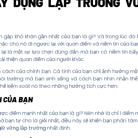
ÂY DỰNG LẬP TRƯỜNG V
ần gặp khó khăn gần nhất của bạn là gì? Và trong lúc đ
c cho nó đi ngược lại với quan điểm và niềm tin của bạ
ại là một sự lựa chọn đúng đắn mà bạn có niềm tin bấy
cải thiện quan điểm của người khác.
h cách của chính bạn. Cá tính của bạn chỉ ảnh hưởng một
ôi trường mà bạn sinh sống và cách bạn nhìn nhận thế
thể kiểm soát nó theo những hướng tích cực hơn.
ÕI CỦA BẠN
ược điểm mạnh nhất của bạn là gì? Nên nhớ là chỉ 1 điểm
 mà bạn tự cho là giỏi nhất, điều này sẽ khiến bạn phân t
giữ vững lập trường
nhất định.