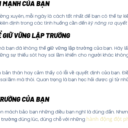
M MẠNH CỦA BẠN
ng xuyên, mỗi ngày là cách tốt nhất để bạn có thể tự 
n kiên định trong các tình huống cần đến
kỹ năng ra quyết
 GIỮ VỮNG LẬP TRƯỜNG
 mà bạn đã không thể
giữ vững lập trường
của bạn. Hãy lấy
ng sự thiếu sót hay sai lầm khiến cho người khác không
bản thân hay cảm thấy có lỗi về quyết định của bạn. Đi
 sai lầm mà thôi. Quan trọng là bạn học hỏi được gì từ nh
 TRƯỜNG CỦA BẠN
n mách bảo bạn những điều bạn nghĩ là đúng đắn. Nhưng 
hành động đột p
p trường
đúng lúc, đúng chỗ với những