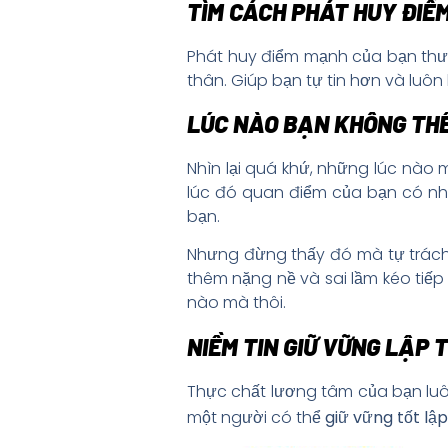
TÌM CÁCH PHÁT HUY ĐIỂ
Phát huy điểm mạnh của bạn thườ
thân. Giúp bạn tự tin hơn và luô
LÚC NÀO BẠN KHÔNG THỂ
Nhìn lại quá khứ, những lúc nào
lúc đó quan điểm của bạn có nhữ
bạn.
Nhưng đừng thấy đó mà tự trách 
thêm nặng nề và sai lầm kéo tiếp
nào mà thôi.
NIỀM TIN GIỮ VỮNG LẬP
Thực chất lương tâm của bạn luô
một người có thể
giữ vững tốt lậ