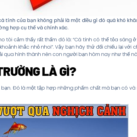
cá tính của bạn không phải là một điều gì đó quá khó kh
ờng hợp cụ thể và chính xác.
cho tôi cảm thấy rất thấm đó là: “Cá tính có thể tỏa sáng
khoảnh khắc nhỏ nhoi”. Vậy bạn hãy thử đối chiếu lại với
rải qua hình thành nên con người bạn hôm nay như thế nà
TRƯỜNG LÀ GÌ?
a bạn. Đó là một tập hợp những phẩm chất mà bạn có và n