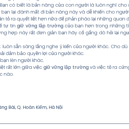
Bạn có biết là bản năng của con người là luôn nghĩ cho 
bạn lại đánh mất đi bản năng này và dễ khiến cho người 
cần tỏ ra quyết liệt hơn nữa để phản pháo lại những quan 
ể tự tin
giữ vững lập trường
của bạn hơn trong những t
ờng hợp này rất đơn giản bạn hãy cố gắng dò hỏi lại ng
: luôn sẵn sàng lắng nghe ý kiến của người khác. Cho dù
hải đảm bảo quyền lợi của người khác.
bạn lên người khác.
ệt rất lớn giữa việc
giữ vững lập trường
và việc tỏ ra cứn
c nào.
0
àng Bài, Q. Hoàn Kiếm, Hà Nội