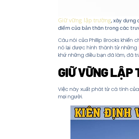
Giữ vững lập trường
, xây dựng 
điểm của bản thân trong các trư
Câu nói của Phillip Brooks khiến 
nó lại được hình thành từ những 
khứ những điều bạn đã làm, đã t
GIỮ VỮNG LẬP 
Việc này xuất phát từ cá tính củ
mọi người.