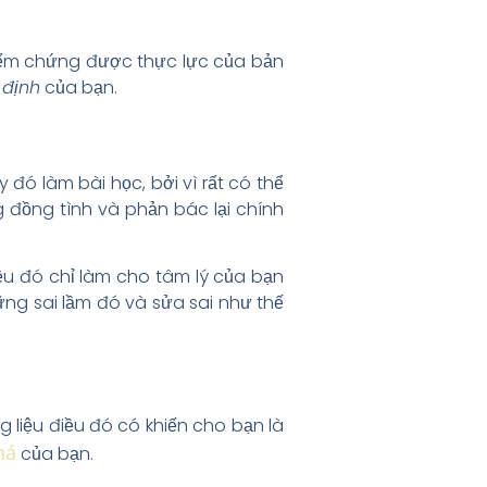
kiểm chứng được thực lực của bản
 định
của bạn.
 đó làm bài học, bởi vì rất có thể
 đồng tình và phản bác lại chính
ều đó chỉ làm cho tâm lý của bạn
ững sai lầm đó và sửa sai như thế
liệu điều đó có khiến cho bạn là
há
của bạn.