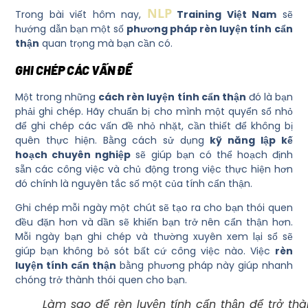
NLP
Trong bài viết hôm nay,
Training Việt Nam
sẽ
hướng dẫn bạn một số
phương pháp rèn luyện tính cẩn
thận
quan trọng mà bạn cần có.
GHI CHÉP CÁC VẤN ĐỀ
Một trong những
cách rèn luyện tính cẩn thận
đó là bạn
phải ghi chép. Hãy chuẩn bị cho mình một quyển sổ nhỏ
để ghi chép các vấn đề nhỏ nhặt, cần thiết để không bị
quên thực hiện. Bằng cách sử dụng
kỹ năng lập kế
hoạch chuyên nghiệp
sẽ giúp bạn có thể hoạch định
sẵn các công việc và chủ động trong việc thực hiện hơn
đó chính là nguyên tắc số một của tính cẩn thận.
Ghi chép mỗi ngày một chút sẽ tạo ra cho bạn thói quen
đều đặn hơn và dần sẽ khiến bạn trở nên cẩn thận hơn.
Mỗi ngày bạn ghi chép và thường xuyên xem lại sổ sẽ
giúp bạn không bỏ sót bất cứ công việc nào. Việc
rèn
luyện tính cẩn thận
bằng phương pháp này giúp nhanh
chóng trở thành thói quen cho bạn.
Làm sao để rèn luyện tính cẩn thận để trở th