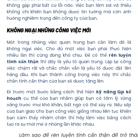
không gặp phải bất cứ lỗi nào. Việc bạn làm sai và thiếu
không chỉ khiến bạn không được tin tưởng mà còn ảnh
hưởng nghiêm trọng đến công ty của bạn.
KHÔNG NGẠI NHỮNG CÔNG VIỆC MỚI
Một trong những việc quan trọng bạn cần làm đó là
không ngại việc. Cho dù một việc bạn phải thực hiện
nhiều lần thì cũng đừng khó chịu. Để có thể
rèn luyện
tính cẩn thận
thì đây là yếu tố quan trọng. Lặp lại công
việc chậm rãi và chắc chắn vẫn là yếu tố được đặt lên
hàng đầu. Khi bạn thành công trong việc này thì chắc
chắn tính cẩn thận của bạn sẽ được tăng lên.
Đi trước một bước bằng cách thể hiện
kỹ năng lập kế
hoạch
cụ thể của bạn nhằm giúp bạn có tâm lý vững
vàng trước mọi khó khăn, bất ngờ có thể xảy ra. Nếu sếp
của bạn giao cho bạn công việc giống nhau liên tục khiến
bạn cảm thấy nhàm chán thì hãy làm việc bằng cách
tạo ra sự mới mẻ ở những lần khác nhau.
Làm sao để rèn luyện tính cẩn thận để trở th