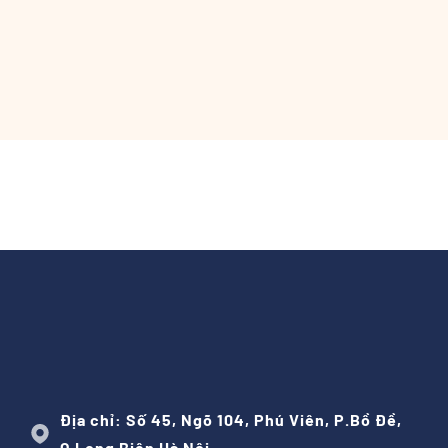
Địa chỉ: Số 45, Ngõ 104, Phú Viên, P.Bồ Đề,
Q.Long Biên Hà Nội