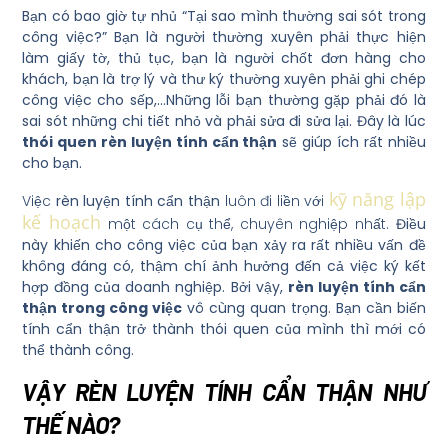
Bạn có bao giờ tự nhủ “Tại sao mình thường sai sót trong
công việc?” Bạn là người thường xuyên phải thực hiện
làm giấy tờ, thủ tục, bạn là người chốt đơn hàng cho
khách, bạn là trợ lý và thư ký thường xuyên phải ghi chép
công việc cho sếp,…Những lỗi bạn thường gặp phải đó là
sai sót những chi tiết nhỏ và phải sửa đi sửa lại. Đây là lúc
thói quen rèn luyện tính cẩn thận
sẽ giúp ích rất nhiều
cho bạn.
kỹ năng lập
Việc
rèn luyện tính cẩn thận
luôn đi liền với
kế hoạch
một cách cụ thể, chuyên nghiệp nhất.
Điều
này khiến cho công việc của bạn xảy ra rất nhiều vấn đề
không đáng có, thậm chí ảnh hưởng đến cả việc ký kết
hợp đồng của doanh nghiệp. Bởi vậy,
rèn luyện tính cẩn
thận trong công việc
vô cùng quan trọng. Bạn cần biến
tính cẩn thận trở thành thói quen của mình thì mới có
thể thành công.
VẬY RÈN LUYỆN TÍNH CẨN THẬN NHƯ
THẾ NÀO?