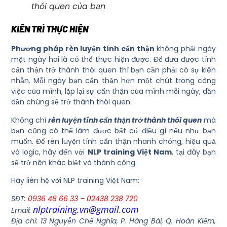
thói quen của bạn
KIÊN TRÌ THỰC HIỆN
Phương pháp rèn luyện tính cẩn thận
không phải ngày
một ngày hai là có thể thực hiện được. Để đưa được tính
cẩn thận trở thành thói quen thì bạn cần phải có sự kiên
nhẫn. Mỗi ngày bạn cẩn thận hơn một chút trong công
việc của mình, lặp lại sự cẩn thận của mình mỗi ngày, dần
dần chúng sẽ trở thành thói quen.
Không chỉ
rèn luyện tính cẩn thận trở thành thói quen
mà
bạn cũng có thể làm được bất cứ điều gì nếu như bạn
muốn. Để rèn luyện tính cẩn thận nhanh chóng, hiệu quả
và logic, hãy đến với
NLP training Việt Nam
, tại đây bạn
sẽ trở nên khác biệt và thành công.
Hãy liên hệ với NLP training Việt Nam:
SĐT:
0936 48 66 33 – 02438 238 720
nlptraining.vn@gmail.com
Email:
Địa chỉ: 13 Nguyễn Chế Nghĩa, P. Hàng Bài, Q. Hoàn Kiếm,