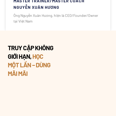
MASTER TRAINER/MASTER COACH
NGUYỄN XUÂN HƯƠNG
Ông Nguyễn Xuân Hương, hiện là CEO/Founder/Owner
tại Việt Nam
TRUY CẬP KHÔNG
GIỚI HẠN,
HỌC
MỘT LẦN – DÙNG
MÃI MÃI