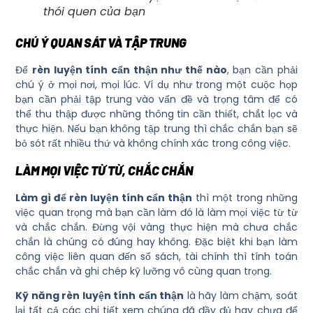
thói quen của bạn
CHÚ Ý QUAN SÁT VÀ TẬP TRUNG
Để
rèn luyện tính cẩn thận như thế nào
, bạn cần phải
chú ý ở mọi nơi, mọi lúc. Ví dụ như trong một cuộc họp
bạn cần phải tập trung vào vấn đề và trọng tâm để có
thể thu thập được những thông tin cần thiết, chắt lọc và
thực hiện. Nếu bạn không tập trung thì chắc chắn bạn sẽ
bỏ sót rất nhiều thứ và không chính xác trong công việc.
LÀM MỌI VIỆC TỪ TỪ, CHẮC CHẮN
Làm gì để rèn luyện tính cẩn thận
thì một trong những
việc quan trọng mà bạn cần làm đó là làm mọi việc từ từ
và chắc chắn. Đừng vội vàng thực hiện mà chưa chắc
chắn là chúng có đúng hay không. Đặc biệt khi bạn làm
công việc liên quan đến sổ sách, tài chính thì tính toán
chắc chắn và ghi chép kỹ lưỡng vô cùng quan trọng.
Kỹ năng rèn luyện tính cẩn thận
là hãy làm chậm, soát
lại tất cả các chi tiết xem chúng đã đầy đủ hay chưa để