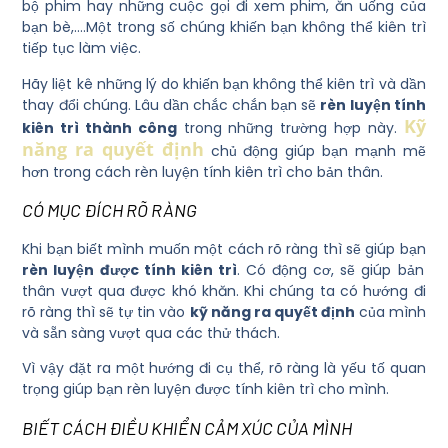
bộ phim hay những cuộc gọi đi xem phim, ăn uống của
bạn bè,….Một trong số chúng khiến bạn không thể kiên trì
tiếp tục làm việc.
Hãy liệt kê những lý do khiến bạn không thể kiên trì và dần
thay đổi chúng. Lâu dần chắc chắn bạn sẽ
rèn luyện tính
Kỹ
kiên trì thành công
trong những trường hợp này.
năng ra quyết định
chủ động giúp bạn mạnh mẽ
hơn trong cách rèn luyện tính kiên trì cho bản thân.
CÓ MỤC ĐÍCH RÕ RÀNG
Khi bạn biết mình muốn một cách rõ ràng thì sẽ giúp bạn
rèn luyện được tính kiên trì
. Có động cơ, sẽ giúp bản
thân vượt qua được khó khăn. Khi chúng ta có hướng đi
rõ ràng thì sẽ tự tin vào
kỹ năng ra quyết định
của mình
và sẵn sàng vượt qua các thử thách.
Vì vậy đặt ra một hướng đi cụ thể, rõ ràng là yếu tố quan
trọng giúp bạn rèn luyện được tính kiên trì cho mình.
BIẾT CÁCH ĐIỀU KHIỂN CẢM XÚC CỦA MÌNH