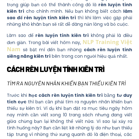
trọng giúp bạn có thể thành công đó là
rèn luyện tính
kiên trì
cho chính mình. Nếu bạn không biết cách
làm
sao để rèn luyện tính kiên trì
thì khi làm việc gặp phải
những khó khăn bạn sẽ rất dễ dàng nản lòng và bỏ cuộc.
Làm sao để
rèn luyện tính kiên trì
không phải là điều
NLP Training Việt
đơn giản. Trong bài viết hôm nay,
Nam
sẽ bật mí đến bạn những
cách rèn luyện tính
siêng năng kiên trì
bên trong con người hiệu quả nhất.
CÁCH RÈN LUYỆN TÍNH KIÊN TRÌ
TÌM RA NGUYÊN NHÂN KHIẾN BẠN THIẾU KIÊN TRÌ
Trước khi
học cách rèn luyện tính kiên trì
bằng
tư duy
tích cực
thì bạn cần phải tìm ra nguyên nhân khiến bạn
thiếu sự kiên trì. Ví dụ khi bạn đặt ra mục tiêu ngày hôm
nay mình cần viết xong 10 trang sách nhưng đang viết
giữa chừng bạn lại không thể viết nữa. Vì sao lại xảy ra
tình huống này? Bạn cần liệt kê những lý do như bạn thiếu
tập trung vì những thứ xung quanh đó là điện thoại, các