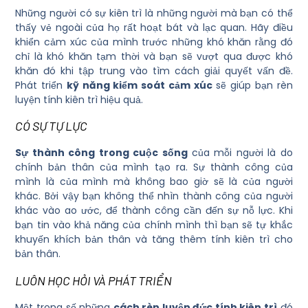
Những người có sự kiên trì là những người mà bạn có thể
thấy vẻ ngoài của họ rất hoạt bát và lạc quan. Hãy điều
khiển cảm xúc của mình trước những khó khăn rằng đó
chỉ là khó khăn tạm thời và bạn sẽ vượt qua được khó
khăn đó khi tập trung vào tìm cách giải quyết vấn đề.
Phát triển
kỹ năng kiểm soát cảm xúc
sẽ giúp bạn rèn
luyện tính kiên trì hiệu quả.
CÓ SỰ TỰ LỰC
Sự thành công trong cuộc sống
của mỗi người là do
chính bản thân của mình tạo ra. Sự thành công của
mình là của mình mà không bao giờ sẽ là của người
khác. Bởi vậy bạn không thể nhìn thành công của người
khác vào ao ước, để thành công cần đến sự nỗ lực. Khi
bạn tin vào khả năng của chính mình thì bạn sẽ tự khắc
khuyến khích bản thân và tăng thêm tính kiên trì cho
bản thân.
LUÔN HỌC HỎI VÀ PHÁT TRIỂN
Một trong số những
cách rèn luyện đức tính kiên trì
đó