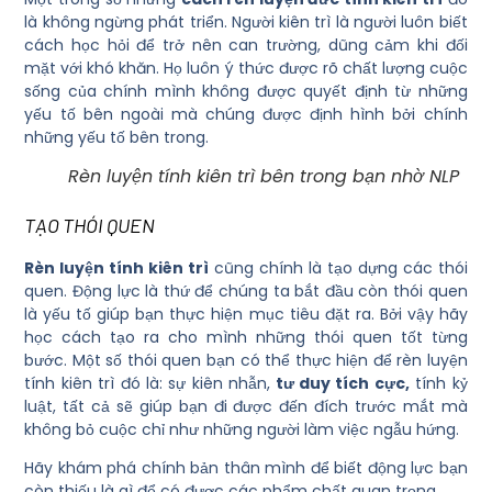
là không ngừng phát triển. Người kiên trì là người luôn biết
cách học hỏi để trở nên can trường, dũng cảm khi đối
mặt với khó khăn. Họ luôn ý thức được rõ chất lượng cuộc
sống của chính mình không được quyết định từ những
yếu tố bên ngoài mà chúng được định hình bởi chính
những yếu tố bên trong.
Rèn luyện tính kiên trì bên trong bạn nhờ NLP
TẠO THÓI QUEN
Rèn luyện tính kiên trì
cũng chính là tạo dựng các thói
quen. Động lực là thứ để chúng ta bắt đầu còn thói quen
là yếu tố giúp bạn thực hiện mục tiêu đặt ra. Bởi vậy hãy
học cách tạo ra cho mình những thói quen tốt từng
bước. Một số thói quen bạn có thể thực hiện để rèn luyện
tính kiên trì đó là: sự kiên nhẫn,
tư duy tích cực,
tính kỷ
luật, tất cả sẽ giúp bạn đi được đến đích trước mắt mà
không bỏ cuộc chỉ như những người làm việc ngẫu hứng.
Hãy khám phá chính bản thân mình để biết động lực bạn
còn thiếu là gì để có được các phẩm chất quan trọng.