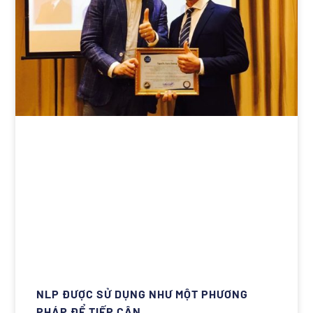
NLP ĐƯỢC SỬ DỤNG NHƯ MỘT PHƯƠNG
PHÁP ĐỂ TIẾP CẬN