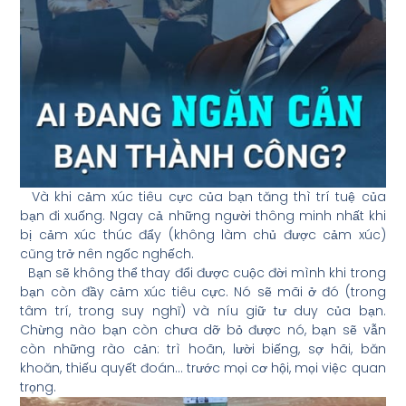
Và khi cảm xúc tiêu cực của bạn tăng thì trí tuệ của
bạn đi xuống. Ngay cả những người thông minh nhất khi
bị cảm xúc thúc đẩy (không làm chủ được cảm xúc)
cũng trở nên ngốc nghếch.
Bạn sẽ không thể thay đổi được cuộc đời mình khi trong
bạn còn đầy cảm xúc tiêu cực. Nó sẽ mãi ở đó (trong
tâm trí, trong suy nghĩ) và níu giữ tư duy của bạn.
Chừng nào bạn còn chưa dỡ bỏ được nó, bạn sẽ vẫn
còn những rào cản: trì hoãn, lười biếng, sợ hãi, băn
khoăn, thiếu quyết đoán… trước mọi cơ hội, mọi việc quan
trọng.