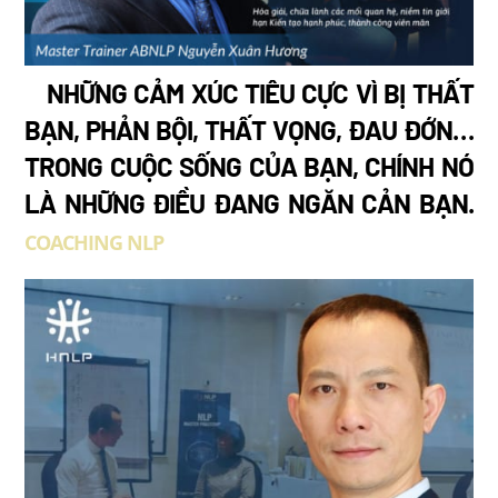
NHỮNG CẢM XÚC TIÊU CỰC VÌ BỊ THẤT
BẠN, PHẢN BỘI, THẤT VỌNG, ĐAU ĐỚN…
TRONG CUỘC SỐNG CỦA BẠN, CHÍNH NÓ
LÀ NHỮNG ĐIỀU ĐANG NGĂN CẢN BẠN.
COACHING NLP