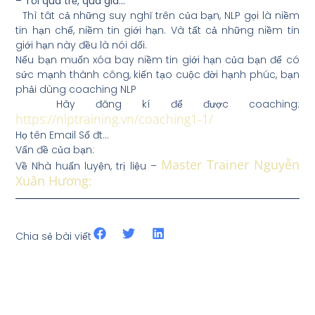
– Tôi quá trẻ, quá già…
Thì tât cả những suy nghĩ trên của bạn, NLP gọi là niềm
tin hạn chế, niềm tin giới hạn. Và tất cả những niềm tin
giới hạn này đều là nói dối.
Nếu bạn muốn xóa bay niềm tin giới hạn của bạn để có
sức mạnh thành công, kiến tạo cuộc đời hạnh phúc, bạn
phải dùng coaching NLP
Hãy đăng kí để được coaching:
https://nlptraining.vn/coaching1-1/
Họ tên Email Số đt…
Vấn đề của bạn:
Master Trainer Nguyễn
Về Nhà huấn luyện, trị liệu –
Xuân Hương:
Chia sẻ bài viết