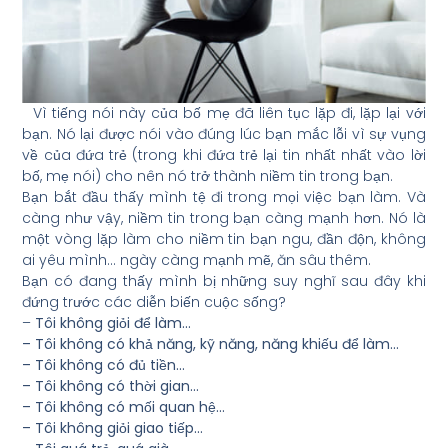
Vì tiếng nói này của bố mẹ đã liên tục lặp đi, lặp lại với
bạn. Nó lại được nói vào đúng lúc bạn mắc lỗi vì sự vụng
về của đứa trẻ (trong khi đứa trẻ lại tin nhất nhất vào lời
bố, mẹ nói) cho nên nó trở thành niềm tin trong bạn.
Bạn bắt đầu thấy mình tệ đi trong mọi việc bạn làm. Và
càng như vậy, niềm tin trong bạn càng mạnh hơn. Nó là
một vòng lặp làm cho niềm tin bạn ngu, đần độn, không
ai yêu mình… ngày càng mạnh mẽ, ăn sâu thêm.
Bạn có đang thấy mình bị những suy nghĩ sau đây khi
đứng trước các diễn biến cuộc sống?
–
Tôi không giỏi để làm…
– Tôi không có khả năng, kỹ năng, năng khiếu để làm…
– Tôi không có đủ tiền…
– Tôi không có thời gian…
– Tôi không có mối quan hệ…
– Tôi không giỏi giao tiếp…